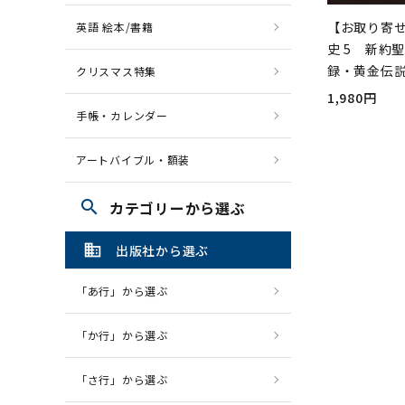
【お取り寄
英語 絵本/書籍
史 5 新約
録・黄金伝
クリスマス特集
1,980円
手帳・カレンダー
アートバイブル・額装
search
カテゴリーから選ぶ
domain
出版社から選ぶ
「あ行」から選ぶ
「か行」から選ぶ
「さ行」から選ぶ