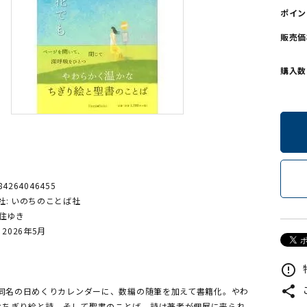
ポイン
ンソフトCD-ROM
用品/goods
販売価
購入数
84264046455
社: いのちのことば社
森住ゆき
 2026年5月
頁
error_outline
share
の同名の日めくりカレンダーに、数編の随筆を加えて書籍化。やわ
なちぎり絵と詩、そして聖書のことば。詩は著者が個展に来られ