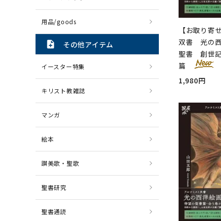
用品/goods
【お取り寄
双書 光の西
note_add
その他アイテム
聖書 創世
篇
イースター特集
1,980円
キリスト教雑誌
マンガ
絵本
讃美歌・聖歌
聖書研究
聖書通読