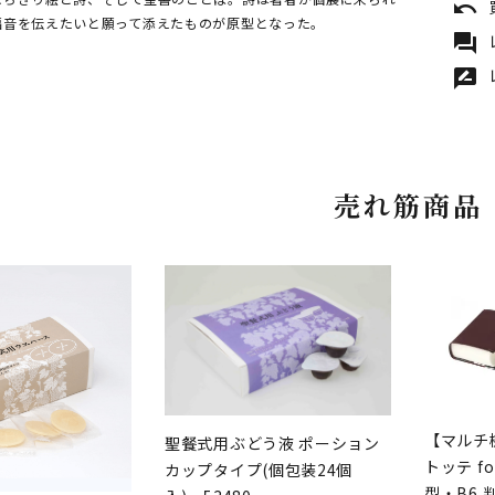
undo
福音を伝えたいと願って添えたものが原型となった。
forum
rate_review
売れ筋商品
【マルチ
聖餐式用ぶどう液 ポーション
トッテ fo
カップタイプ(個包装24個
型・B6 