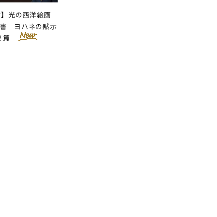
せ】光の西洋絵画
聖書 ヨハネの黙示
説 篇