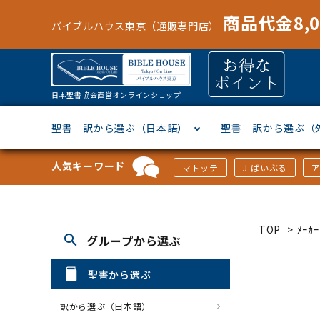
商品代金8,
バイブルハウス東京（通販専門店）
日本聖書協会直営オンラインショップ
聖書 訳から選ぶ（日本語）
聖書 訳から選ぶ（
人気キーワード
マトッテ
J-ばいぶる
聖書協会共同訳
ヘブライ語
オリジナル巻型聖書カバー
キャンドル
マンガ
「あ行」から選ぶ
新共同
ギリシ
本革聖
壁掛け
絵本
「か行
TOP
>
ﾒｰ
search
グループから選ぶ
新改訳
ドイツ語
ジッパー付き聖書カバー
パスケース・ネクタイピン
聖書通読
「な行」から選ぶ
フラン
フラン
ウルト
ミニタ
キリス
「は行
聖書から選ぶ
スペイン・ポルトガル語
アクセサリー
イースター特集
「ら行」から選ぶ
その他
カード
クリス
「わ行
訳から選ぶ（日本語）