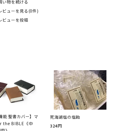
買い物を続ける
レビューを見る(0件)
レビューを投稿
機能 聖書カバー】マ
死海湖塩の塩飴
r the BIBLE《中
324円
判用》