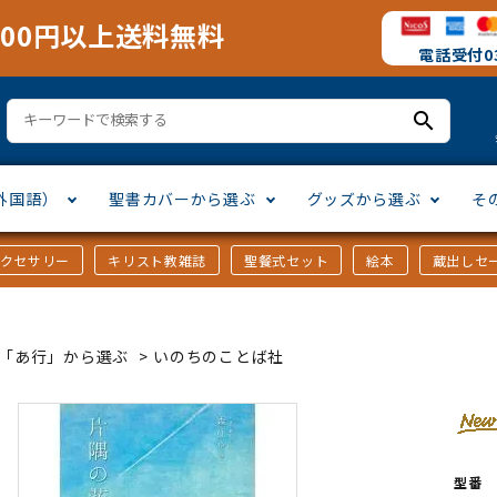
000円以上送料無料
電話受付03
search
外国語）
聖書カバーから選ぶ
グッズから選ぶ
そ
アクセサリー
キリスト教雑誌
聖餐式セット
絵本
蔵出しセ
訳
ア語
書カバー
十字架・オーナメント
」から選ぶ
口語訳
ラテン語
みことば入り聖書カバー
万年カレンダー
讃美歌・聖歌
「さ行」から選ぶ
ｶｰ「あ行」から選ぶ
>
いのちのことば社
シスコ会訳
ス語
ラスエード
オル・マスク
ト教雑誌
」から選ぶ
個人訳・その他
中国・台湾語
クリアカバー
Tシャツ
アートバイブル・額装
「ま行」から選ぶ
ヨーロッパ言語
類
マス特集
」から選ぶ
その他アジアの言語
ステイショナリー
手帳・カレンダー
型番