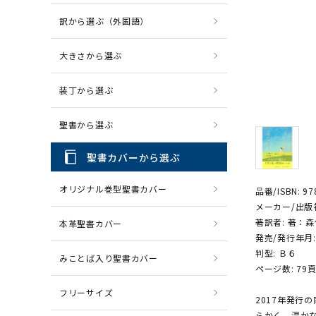
訳から選ぶ（外国語）
CD・MP3
パソコ
大きさから選ぶ
装丁から選ぶ
聖書から選ぶ
聖書カバーから選ぶ
オリジナル巻型聖書カバー
品番/ISBN: 97
メーカー/出版
著訳者: 著：
本革聖書カバー
発売/発行年月:
判型: Ｂ６
みことば入り聖書カバー
ページ数: 79
フリーサイズ
2017年発行
らかく、温か