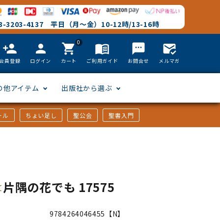
-3203-4137 平日（月～金）10-12時/13-16時
0
person_add
person
shopping_cart
menu_book
textsms
mark_email_read
会員登録
ログイン
カート
ご利用ガイド
お問合せ
メルマガ
の他アイテム
出版社から選ぶ
ール
ちょい足し
聖公会
聖書入門
文語訳
英語
フリーサイズ
聖書カードゲーム
聖書研究
「た行」から選ぶ
韓国語
その他カバー
しおり・ブックレンズ
英語 絵本/書籍
「や行」から選ぶ
片隅の花でも 17575
アフリカの言語
DVD
9784264046455【N】