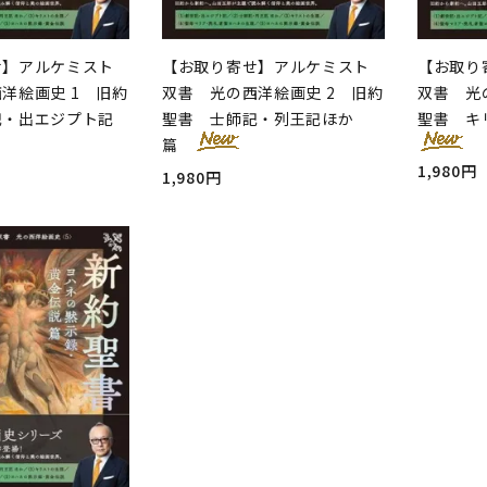
せ】アルケミスト
【お取り寄せ】アルケミスト
【お取り
洋絵画史 1 旧約
双書 光の西洋絵画史 2 旧約
双書 光
記・出エジプト記
聖書 士師記・列王記ほか
聖書 キ
篇
1,980円
1,980円