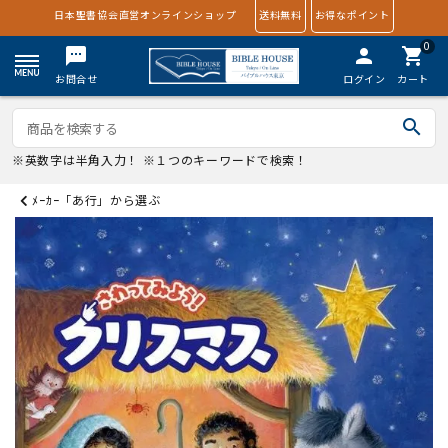
日本聖書協会直営オンラインショップ
送料無料
お得なポイント
0
textsms
person
shopping_cart
お問合せ
ログイン
カート
search
※英数字は半角入力！ ※１つのキーワードで検索！
ﾒｰｶｰ「あ行」から選ぶ