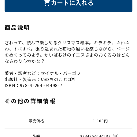
カートに入れる
shopping_cart
商品説明
さわって、読んで楽しめるクリスマス絵本。キラキラ、ふわふ
わ、すべすべ。張り込まれた布地の違いを感じながら、ページ
をめくってみよう。かいばおけのイエスさまのおくるみはどん
なさわり心地かな？
著者・訳者など：マイケル・バーゴフ
出版社・製造元：いのちのことば社
ISBN：978-4-264-04498-7
その他の詳細情報
販売価格
1,100円
型番
9784264044987【N】