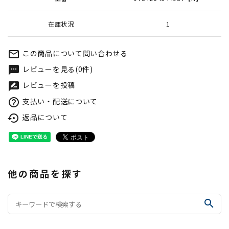
在庫状況
1
この商品について問い合わせる
mail_outline
レビューを見る(0件)
textsms
レビューを投稿
rate_review
支払い・配送について
help_outline
返品について
settings_backup_restore
他の商品を探す
search