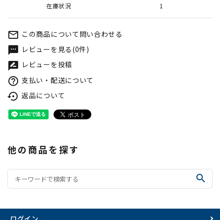
在庫状況
1
この商品について問い合わせる
mail_outline
レビューを見る(0件)
textsms
レビューを投稿
rate_review
支払い・配送について
help_outline
返品について
settings_backup_restore
他の商品を探す
search
ログイン