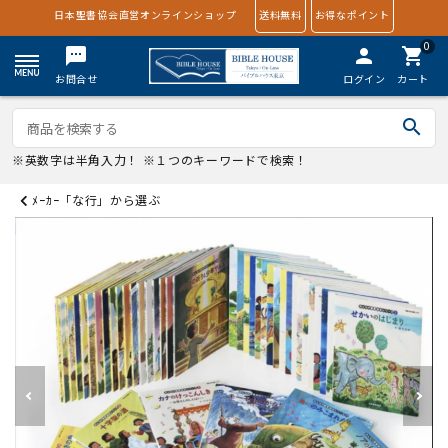
日本聖書協会直営オンラインショップ
送料無料
お得なポイント
0
textsms
person
shopping_cart
お問合せ
ログイン
カート
search
※英数字は半角入力！ ※１つのキーワードで検索！
ﾒｰｶｰ「な行」から選ぶ