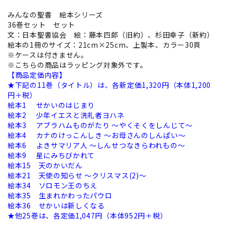
みんなの聖書 絵本シリーズ
36巻セット セット
文：日本聖書協会 絵：藤本四郎（旧約）、杉田幸子（新約）
絵本の1冊のサイズ：21cm×25cm、上製本、カラー30頁
※ケースは付きません。
※こちらの商品はラッピング対象外です。
【商品定価内容】
★下記の11巻（タイトル）は、各新定価1,320円（本体1,200
円＋税）
絵本1 せかいのはじまり
絵本2 少年イエスと洗礼者ヨハネ
絵本3 アブラハムものがたり ～やくそくをしんじて～
絵本4 カナのけっこんしき ～お母さんのしんぱい～
絵本6 よきサマリア人 ～しんせつなきらわれもの～
絵本9 星にみちびかれて
絵本15 天のかいだん
絵本21 天使の知らせ ～クリスマス(2)～
絵本34 ソロモン王のちえ
絵本35 生まれかわったパウロ
絵本36 せかいは新しくなる
★他25巻は、各定価1,047円（本体952円＋税）