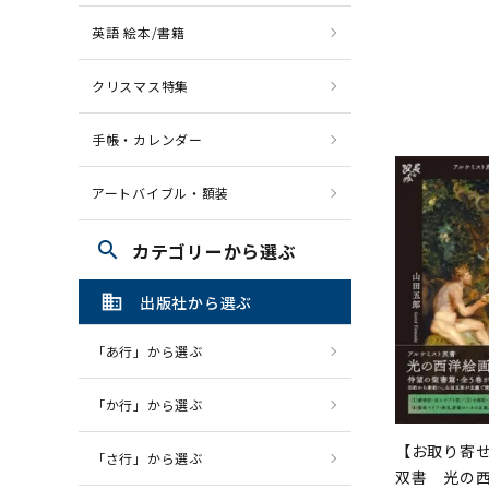
英語 絵本/書籍
クリスマス特集
手帳・カレンダー
アートバイブル・額装
search
カテゴリーから選ぶ
domain
出版社から選ぶ
「あ行」から選ぶ
「か行」から選ぶ
【お取り寄
「さ行」から選ぶ
双書 光の西