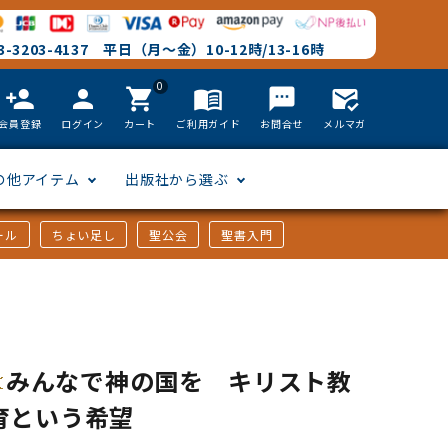
-3203-4137 平日（月～金）10-12時/13-16時
0
person_add
person
shopping_cart
menu_book
textsms
mark_email_read
会員登録
ログイン
カート
ご利用ガイド
お問合せ
メルマガ
の他アイテム
出版社から選ぶ
ール
ちょい足し
聖公会
聖書入門
文語訳
英語
フリーサイズ
聖書カードゲーム
聖書研究
「た行」から選ぶ
韓国語
その他カバー
しおり・ブックレンズ
英語 絵本/書籍
「や行」から選ぶ
みんなで神の国を キリスト教
育という希望
アフリカの言語
DVD