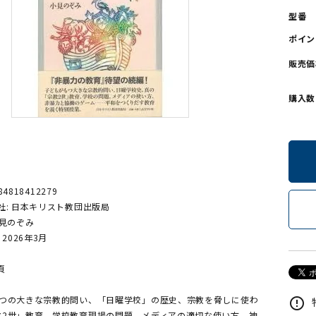
型番
ンソフトCD-ROM
用品/goods
ポイン
販売価
購入数
84818412279
社: 日本キリスト教団出版局
小見のぞみ
 2026年3月
頁
5つの大きな宗教的問い、「日曜学校」の歴史、宗教を脅しに使わ
error_outline
教2世」教育、学校教育現場の問題、メディアの適切な使い方、神