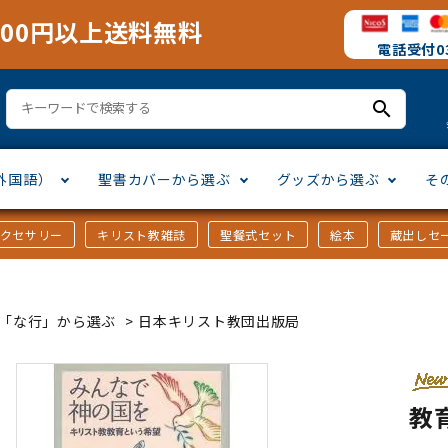
000円以上送料無料
電話受付03
search
外国語）
聖書カバーから選ぶ
グッズから選ぶ
そ
アクセサリー
キリスト教雑誌
聖餐式セット
絵本
蔵出しセ
訳
ア語
書カバー
十字架・オーナメント
」から選ぶ
口語訳
ラテン語
みことば入り聖書カバー
万年カレンダー
讃美歌・聖歌
「さ行」から選ぶ
ｶｰ「な行」から選ぶ
>
日本キリスト教団出版局
シスコ会訳
ス語
ラスエード
オル・マスク
ト教雑誌
」から選ぶ
個人訳・その他
中国・台湾語
クリアカバー
Tシャツ
アートバイブル・額装
「ま行」から選ぶ
教
ヨーロッパ言語
類
マス特集
」から選ぶ
その他アジアの言語
ステイショナリー
手帳・カレンダー