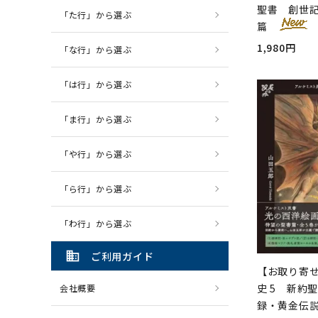
聖書 創世
「た行」から選ぶ
篇
1,980円
「な行」から選ぶ
「は行」から選ぶ
「ま行」から選ぶ
「や行」から選ぶ
「ら行」から選ぶ
「わ行」から選ぶ
domain
ご利用ガイド
【お取り寄
史 5 新約
会社概要
録・黄金伝