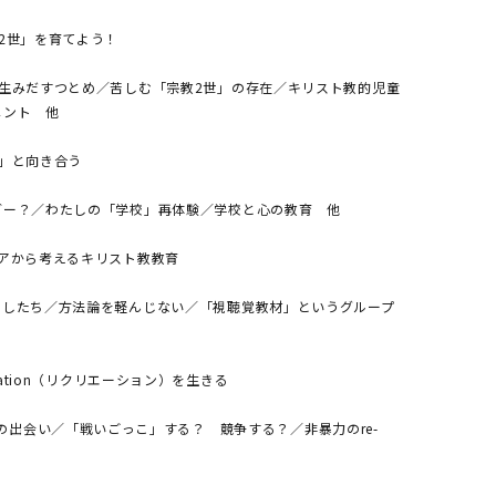
2世」を育てよう！
を生みだすつとめ／苦しむ「宗教2世」の存在／キリスト教的児童
メント 他
校」と向き合う
ブー？／わたしの「学校」再体験／学校と心の教育 他
ィアから考えるキリスト教教育
たしたち／方法論を軽んじない／「視聴覚教材」というグループ
reation（リクリエーション）を生きる
ionとの出会い／「戦いごっこ」する？ 競争する？／非暴力のre-