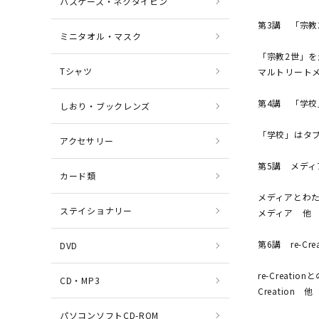
パスケース・ネクタイピン
第3講 「宗教
ミニタオル・マスク
「宗教2世」
Tシャツ
マルトリート
第4講 「学
しおり・ブックレンズ
「学校」はタ
アクセサリー
第5講 メデ
カード類
メディアとわ
ステイショナリー
メディア 他
第6講 re-C
DVD
re-Creat
CD・MP3
Creation 他
パソコンソフトCD-ROM