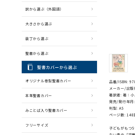
訳から選ぶ（外国語）
CD・MP3
パソコ
大きさから選ぶ
装丁から選ぶ
聖書から選ぶ
聖書カバーから選ぶ
オリジナル巻型聖書カバー
品番/ISBN: 97
メーカー/出版
著訳者: 著：
本革聖書カバー
発売/発行年月:
判型: A5
みことば入り聖書カバー
ページ数: 148
フリーサイズ
子どもがもつ
ない真の「宗