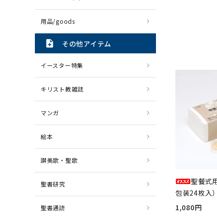
用品/goods
note_add
その他アイテム
イースター特集
キリスト教雑誌
マンガ
絵本
讃美歌・聖歌
聖餐式
聖書研究
包装24枚入）
1,080円
聖書通読