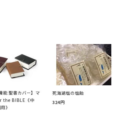
機能 聖書カバー】マ
死海湖塩の塩飴
r the BIBLE《中
324円
判用》