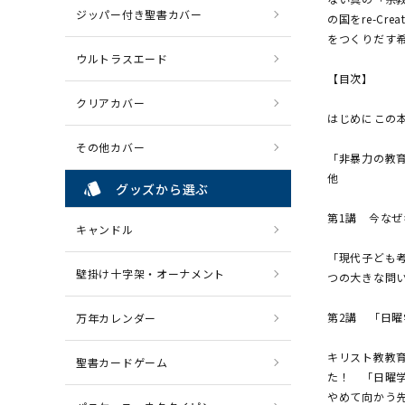
ジッパー付き聖書カバー
の国をre-C
をつくりだす
ウルトラスエード
【目次】
クリアカバー
はじめに――こ
その他カバー
「非暴力の教
他
style
グッズから選ぶ
第1講 今な
キャンドル
「現代子ども考
壁掛け十字架・オーナメント
つの大きな問
第2講 「日
万年カレンダー
キリスト教教
聖書カードゲーム
た！ 「日曜
やめて向かう