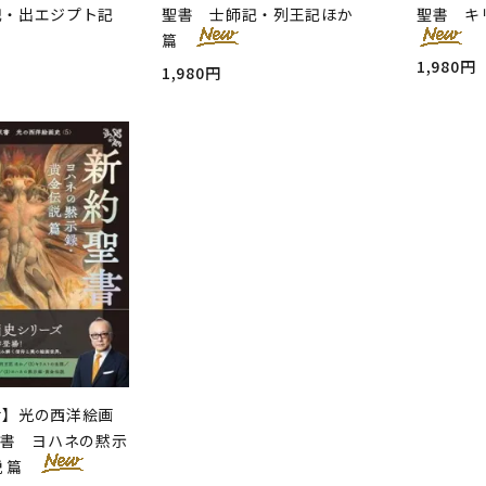
記・出エジプト記
聖書 士師記・列王記ほか
聖書 キ
篇
1,980円
1,980円
せ】光の西洋絵画
聖書 ヨハネの黙示
説 篇