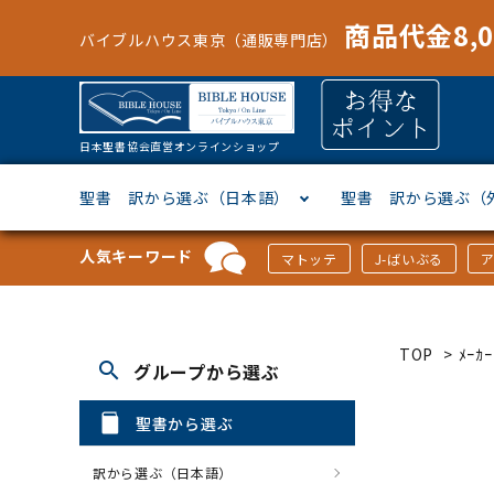
商品代金8,
バイブルハウス東京（通販専門店）
日本聖書協会直営オンラインショップ
聖書 訳から選ぶ（日本語）
聖書 訳から選ぶ（
人気キーワード
マトッテ
J-ばいぶる
聖書協会共同訳
ヘブライ語
オリジナル巻型聖書カバー
キャンドル
マンガ
「あ行」から選ぶ
新共同
ギリシ
本革聖
壁掛け
絵本
「か行
TOP
>
ﾒｰ
search
グループから選ぶ
新改訳
ドイツ語
ジッパー付き聖書カバー
パスケース・ネクタイピン
聖書通読
「な行」から選ぶ
フラン
フラン
ウルト
ミニタ
キリス
「は行
聖書から選ぶ
スペイン・ポルトガル語
アクセサリー
イースター特集
「ら行」から選ぶ
その他
カード
クリス
「わ行
訳から選ぶ（日本語）