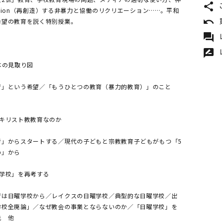
share
reation（再創造）する非暴力と協働のリクリエーション……。平和
undo
希望の教育を説く特別授業。
forum
rate_review
の本の見取り図
育」という希望／「もうひとつの教育（暴力的教育）」のこと
ぜキリスト教教育なのか
」からスタートする／現代の子どもと宗教教育――子どもがもつ「5
い」から
曜学校」を再考する
育は日曜学校から／レイクスの日曜学校／典型的な日曜学校／出
学校全廃論」／なぜ教会の事業とならないのか／「日曜学校」を
先 他