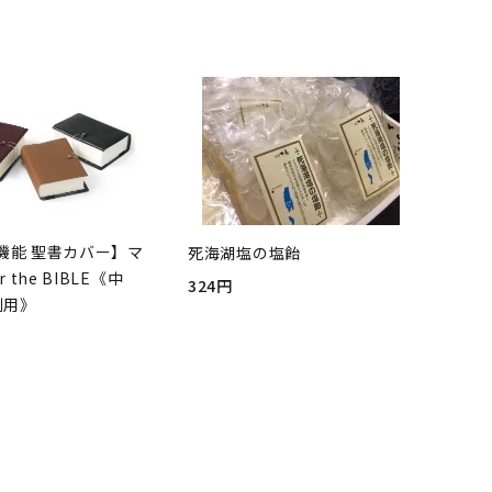
機能 聖書カバー】マ
死海湖塩の塩飴
r the BIBLE《中
324円
判用》