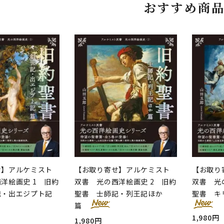
おすすめ商
せ】アルケミスト
【お取り寄せ】アルケミスト
【お取り
洋絵画史 1 旧約
双書 光の西洋絵画史 2 旧約
双書 光
記・出エジプト記
聖書 士師記・列王記ほか
聖書 キ
篇
1,980円
1,980円