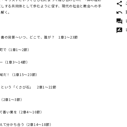
share
証しする共同体として歩むように促す、現代の社会と教会への手
undo
み解く。
forum
rate_review
書の背景～いつ、どこで、誰が？ 1章1～23節
町で（1章1～2節）
ー（1章3～14節）
域だ！（1章15～23節）
という「くさび石」 2章1～22節
（2章1～3節）
て善い業を（2章4～10節）
えて分かち合う（2章14～18節）