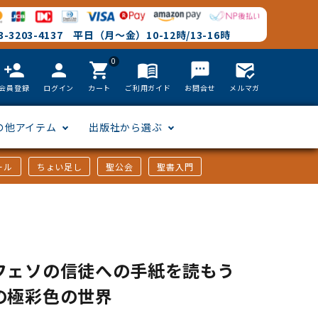
-3203-4137 平日（月～金）10-12時/13-16時
0
person_add
person
shopping_cart
menu_book
textsms
mark_email_read
会員登録
ログイン
カート
ご利用ガイド
お問合せ
メルマガ
の他アイテム
出版社から選ぶ
ール
ちょい足し
聖公会
聖書入門
文語訳
英語
フリーサイズ
聖書カードゲーム
聖書研究
「た行」から選ぶ
韓国語
その他カバー
しおり・ブックレンズ
英語 絵本/書籍
「や行」から選ぶ
フェソの信徒への手紙を読もう
の極彩色の世界
アフリカの言語
DVD