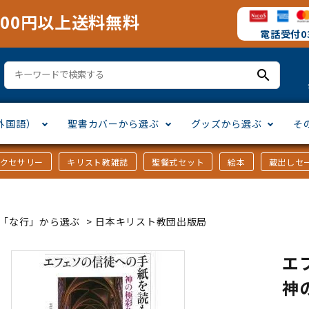
000円以上送料無料
電話受付03
search
外国語）
聖書カバーから選ぶ
グッズから選ぶ
そ
アクセサリー
キリスト教雑誌
聖餐式セット
絵本
蔵出しセ
訳
ア語
書カバー
十字架・オーナメント
」から選ぶ
口語訳
ラテン語
みことば入り聖書カバー
万年カレンダー
讃美歌・聖歌
「さ行」から選ぶ
ｶｰ「な行」から選ぶ
>
日本キリスト教団出版局
シスコ会訳
ス語
ラスエード
オル・マスク
ト教雑誌
」から選ぶ
個人訳・その他
中国・台湾語
クリアカバー
Tシャツ
アートバイブル・額装
「ま行」から選ぶ
エ
神
ヨーロッパ言語
類
マス特集
」から選ぶ
その他アジアの言語
ステイショナリー
手帳・カレンダー