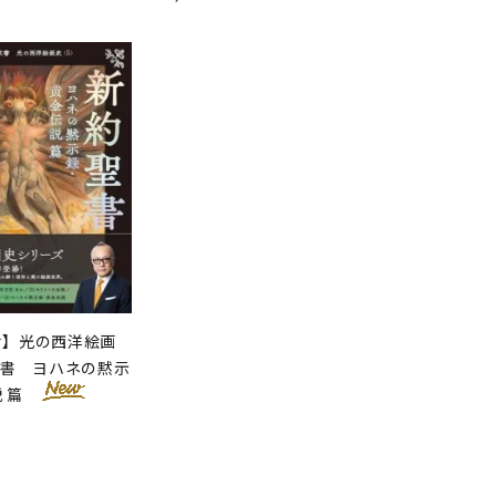
せ】光の西洋絵画
聖書 ヨハネの黙示
説 篇