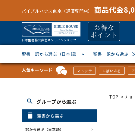
商品代金8,
バイブルハウス東京（通販専門店）
日本聖書協会直営オンラインショップ
聖書 訳から選ぶ（日本語）
聖書 訳から選ぶ（
人気キーワード
マトッテ
J-ばいぶる
聖書協会共同訳
ヘブライ語
オリジナル巻型聖書カバー
キャンドル
マンガ
「あ行」から選ぶ
新共同
ギリシ
本革聖
壁掛け
絵本
「か行
TOP
>
ﾒｰ
search
グループから選ぶ
新改訳
ドイツ語
ジッパー付き聖書カバー
パスケース・ネクタイピン
聖書通読
「な行」から選ぶ
フラン
フラン
ウルト
ミニタ
キリス
「は行
聖書から選ぶ
スペイン・ポルトガル語
アクセサリー
イースター特集
「ら行」から選ぶ
その他
カード
クリス
「わ行
訳から選ぶ（日本語）