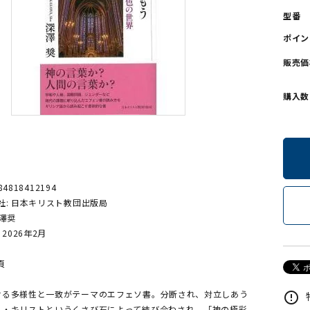
型番
ンソフトCD-ROM
用品/goods
ポイン
販売価
購入数
84818412194
社: 日本キリスト教団出版局
深澤奨
 2026年2月
頁
ける多様性と一致がテーマのエフェソ書。分断され、対立しあう
error_outline
ス・キリストというくさび石によって結び合わされ、「神の極彩