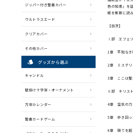
ジッパー付き聖書カバー
色の知恵」を
紙を斬新に読
ウルトラスエード
【目次】
クリアカバー
Ⅰ部 エフェソ
その他カバー
1章 平和なき
style
グッズから選ぶ
2章 ミステリ
キャンドル
3章 ここは聖
壁掛け十字架・オーナメント
Ⅱ部 キリスト
4章 空気の力
万年カレンダー
5章 歩き回っ
聖書カードゲーム
6章 隔てを超