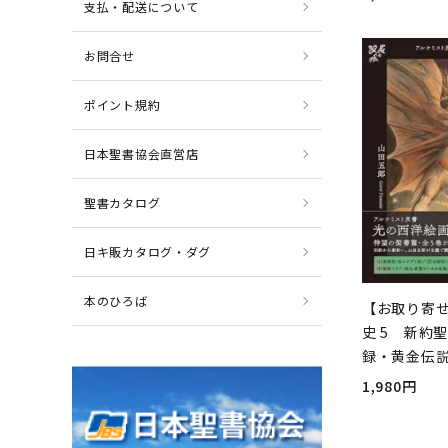
支払・配送について
お問合せ
ポイント規約
日本聖書協会直営店
聖書カタログ
日キ販カタログ・ダグ
本のひろば
【お取り寄
史 5 新約
録・黄金伝
1,980円