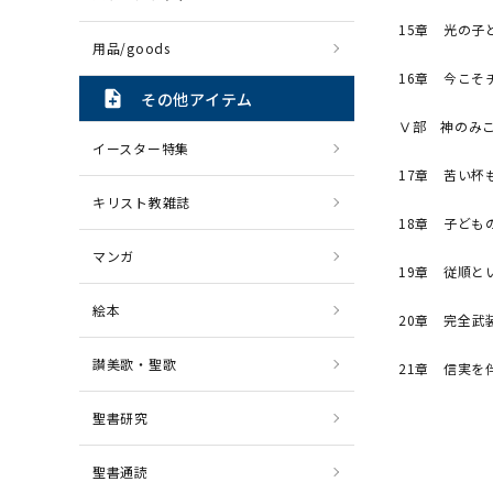
15章 光の子
用品/goods
16章 今こそ
note_add
その他アイテム
Ⅴ部 神のみこ
イースター特集
17章 苦い杯
キリスト教雑誌
18章 子ども
マンガ
19章 従順と
絵本
20章 完全武
讃美歌・聖歌
21章 信実を
聖書研究
聖書通読