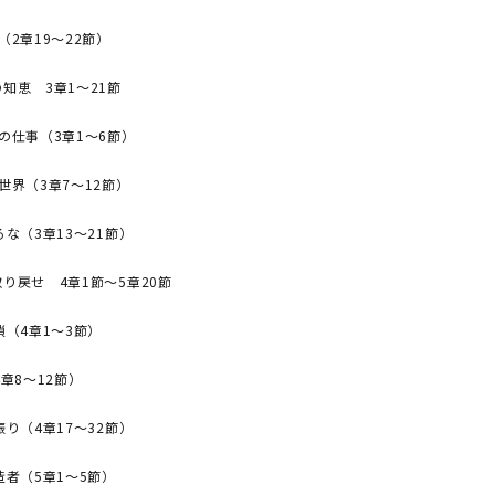
（2章19～22節）
知恵 3章1～21節
の仕事（3章1～6節）
世界（3章7～12節）
るな（3章13～21節）
り戻せ 4章1節～5章20節
鎖（4章1～3節）
章8～12節）
振り（4章17～32節）
造者（5章1～5節）