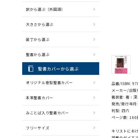
訳から選ぶ（外国語）
CD・MP3
パソコ
大きさから選ぶ
装丁から選ぶ
聖書から選ぶ
聖書カバーから選ぶ
オリジナル巻型聖書カバー
品番/ISBN: 97
メーカー/出版
著訳者: 著：
本革聖書カバー
発売/発行年月:
判型: 四六
みことば入り聖書カバー
ページ数: 160
フリーサイズ
キリストにお
諸教会がイエ