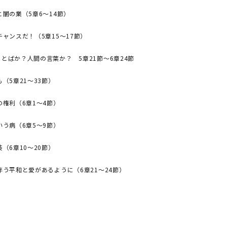
と闇の業（5章6～14節）
チャンスだ！（5章15～17節）
とばか？人間の言葉か？ 5章21節～6章24節
も（5章21～33節）
の権利（6章1～4節）
いう病（6章5～9節）
装（6章10～20節）
伴う平和と愛があるように（6章21～24節）