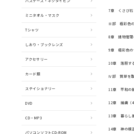
パスケース・ネクタイピン
7章 くさび石
ミニタオル・マスク
Ⅲ部 極彩色の
Tシャツ
8章 建物管理
しおり・ブックレンズ
9章 極彩色の
アクセサリー
10章 落胆す
カード類
Ⅳ部 質草を取
ステイショナリー
11章 平和の
12章 捕虜（4
DVD
13章 暮らし
CD・MP3
14章 神の模
パソコンソフトCD-ROM