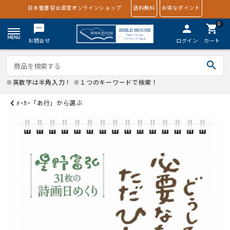
日本聖書協会直営オンラインショップ
送料無料
お得なポイント
0
textsms
person
shopping_cart
お問合せ
ログイン
カート
search
※英数字は半角入力！ ※１つのキーワードで検索！
ﾒｰｶｰ「あ行」から選ぶ