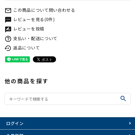
この商品について問い合わせる
mail_outline
レビューを見る(0件)
textsms
レビューを投稿
rate_review
支払い・配送について
help_outline
返品について
settings_backup_restore
他の商品を探す
search
ログイン