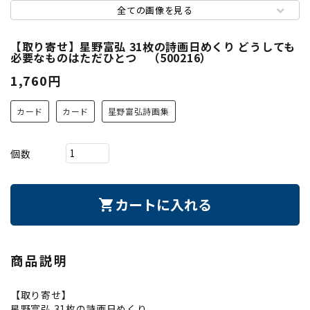
全ての画像を見る
【取り寄せ】星野富弘 31枚の詩画日めくり どうしても
必要なものはただひとつ （500216）
1,760円
カード
カード
星野富弘詩画集
個数
カートに入れる
shopping_cart
商品説明
【取り寄せ】
星野富弘 31枚の詩画日めくり