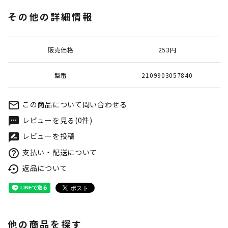
その他の詳細情報
販売価格
253円
型番
2109903057840
この商品について問い合わせる
mail_outline
レビューを見る(0件)
textsms
レビューを投稿
rate_review
支払い・配送について
help_outline
返品について
settings_backup_restore
他の商品を探す