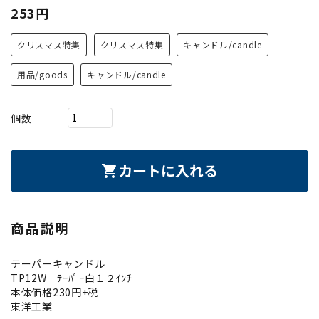
253円
クリスマス特集
クリスマス特集
キャンドル/candle
用品/goods
キャンドル/candle
個数
カートに入れる
shopping_cart
商品説明
テーパーキャンドル
TP12W ﾃｰﾊﾟｰ白１２ｲﾝﾁ
本体価格230円+税
東洋工業