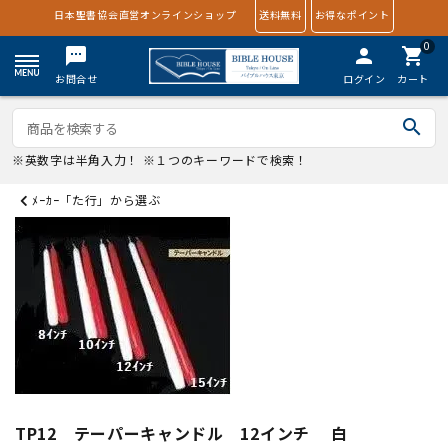
日本聖書協会直営オンラインショップ
送料無料
お得なポイント
0
textsms
person
shopping_cart
お問合せ
ログイン
カート
search
※英数字は半角入力！ ※１つのキーワードで検索！
ﾒｰｶｰ「た行」から選ぶ
TP12 テーパーキャンドル 12インチ 白