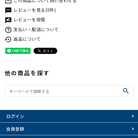
この商品について問い合わせる
mail_outline
レビューを見る(0件)
textsms
レビューを投稿
rate_review
支払い・配送について
help_outline
返品について
settings_backup_restore
他の商品を探す
search
ログイン
会員登録