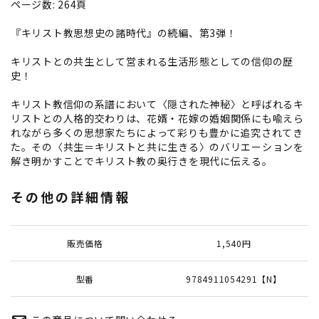
ページ数: 264頁
『キリスト教思想史の諸時代』の続編、第3弾！
キリストとの共生として営まれる生活形態としての信仰の歴
史！
キリスト教信仰の系譜において〈隠された神秘〉と呼ばれるキ
リストとの人格的交わりは、花婿・花嫁の婚姻関係にも喩えら
れながら多くの思想家たちによって彩りも豊かに追究されてき
た。その〈共生＝キリストと共に生きる〉のバリエーションを
解き明かすことでキリスト教の奥行きを現代に伝える。
その他の詳細情報
販売価格
1,540円
型番
9784911054291【N】