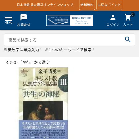
日本聖書協会直営オンラインショップ
送料無料
お得なポイント
0
textsms
person
shopping_cart
お問合せ
ログイン
カート
search
※英数字は半角入力！ ※１つのキーワードで検索！
ﾒｰｶｰ「や行」から選ぶ