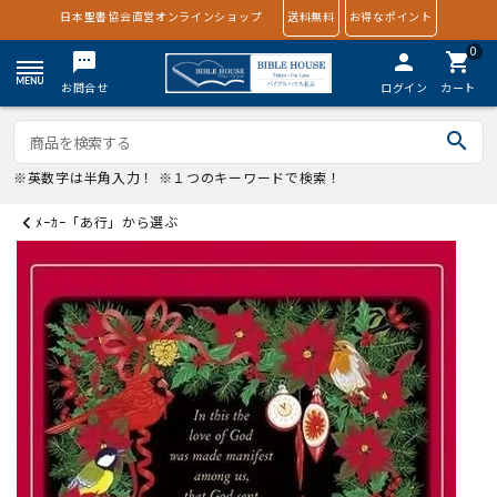
日本聖書協会直営オンラインショップ
送料無料
お得なポイント
0
textsms
person
shopping_cart
お問合せ
ログイン
カート
search
※英数字は半角入力！ ※１つのキーワードで検索！
ﾒｰｶｰ「あ行」から選ぶ