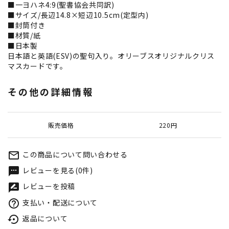
■一ヨハネ4:9(聖書協会共同訳)
■サイズ/長辺14.8×短辺10.5cm(定型内)
■封筒付き
■材質/紙
■日本製
日本語と英語(ESV)の聖句入り。オリーブスオリジナルクリス
マスカードです。
その他の詳細情報
販売価格
220円
この商品について問い合わせる
mail_outline
レビューを見る(0件)
textsms
レビューを投稿
rate_review
支払い・配送について
help_outline
返品について
settings_backup_restore