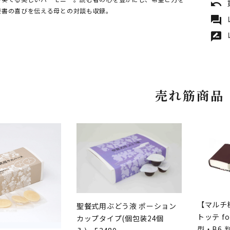
undo
読書の喜びを伝える母との対談も収録。
forum
rate_review
売れ筋商品
【マルチ
聖餐式用ぶどう液 ポーション
トッテ fo
カップタイプ(個包装24個
型・B6 