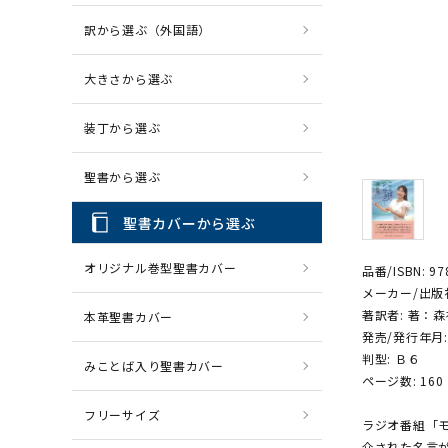
訳から選ぶ（外国語）
CD・MP3
パソコ
大きさから選ぶ
装丁から選ぶ
聖書から選ぶ
聖書カバーから選ぶ
オリジナル巻型聖書カバー
品番/ISBN: 97
メーカー/出版
著訳者: 著：
本革聖書カバー
発売/発行年月: 
判型: Ｂ６
みことば入り聖書カバー
ページ数: 160
フリーサイズ
ラジオ番組「
介された名言