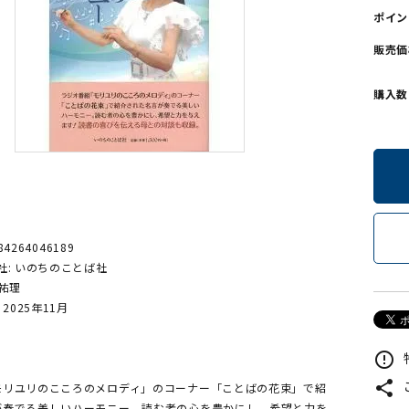
ポイン
ンソフトCD-ROM
用品/goods
販売価
購入数
84264046189
社: いのちのことば社
森祐理
2025年11月
error_outline
share
モリユリのこころのメロディ」のコーナー「ことばの花束」で紹
が奏でる美しいハーモニー。読む者の心を豊かにし、希望と力を