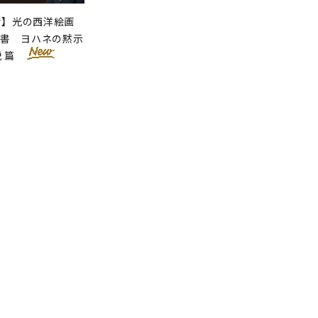
せ】光の西洋絵画
聖書 ヨハネの黙示
説 篇