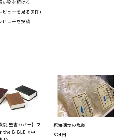
買い物を続ける
レビューを見る(0件)
レビューを投稿
機能 聖書カバー】マ
死海湖塩の塩飴
r the BIBLE《中
324円
判用》