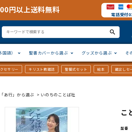
000円以上送料無料
電話受付03
search
外国語）
聖書カバーから選ぶ
グッズから選ぶ
そ
アクセサリー
キリスト教雑誌
聖餐式セット
絵本
蔵出しセ
訳
ア語
書カバー
十字架・オーナメント
」から選ぶ
口語訳
ラテン語
みことば入り聖書カバー
万年カレンダー
讃美歌・聖歌
「さ行」から選ぶ
ｶｰ「あ行」から選ぶ
>
いのちのことば社
シスコ会訳
ス語
ラスエード
オル・マスク
ト教雑誌
」から選ぶ
個人訳・その他
中国・台湾語
クリアカバー
Tシャツ
アートバイブル・額装
「ま行」から選ぶ
こ
ヨーロッパ言語
類
マス特集
」から選ぶ
その他アジアの言語
ステイショナリー
手帳・カレンダー
型番