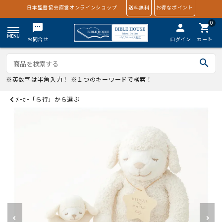
日本聖書協会直営オンラインショップ
送料無料
お得なポイント
0
textsms
person
shopping_cart
お問合せ
ログイン
カート
search
※英数字は半角入力！ ※１つのキーワードで検索！
ﾒｰｶｰ「ら行」から選ぶ