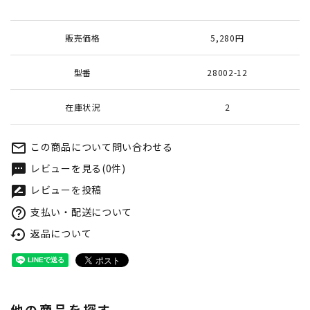
販売価格
5,280円
型番
28002-12
在庫状況
2
この商品について問い合わせる
mail_outline
レビューを見る(0件)
textsms
レビューを投稿
rate_review
支払い・配送について
help_outline
返品について
settings_backup_restore
他の商品を探す