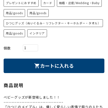
プレゼントにおすすめ
カード
結婚・出産/Wedding・Baby
用品/goods
用品/goods
ひつじグッズ（ぬいぐるみ・リフレクター・キーホルダー・タオル）
用品/goods
インテリア
個数
カートに入れる
shopping_cart
商品説明
ベビーグッズが新登場しました！！
-------------------------------------
「ひつじのメイプル」は、優しく愛らしい表情で周りの人たち