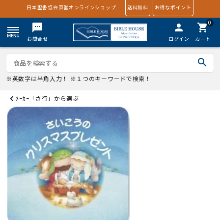
日本聖書協会直営オンラインショップ
送料無料
お得なポイント
0
textsms
person
shopping_cart
お問合せ
ログイン
カート
search
※英数字は半角入力！ ※１つのキーワードで検索！
ﾒｰｶｰ「さ行」から選ぶ