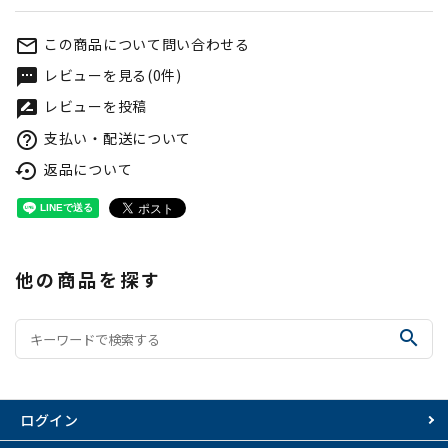
この商品について問い合わせる
mail_outline
レビューを見る(0件)
textsms
レビューを投稿
rate_review
支払い・配送について
help_outline
返品について
settings_backup_restore
他の商品を探す
search
ログイン