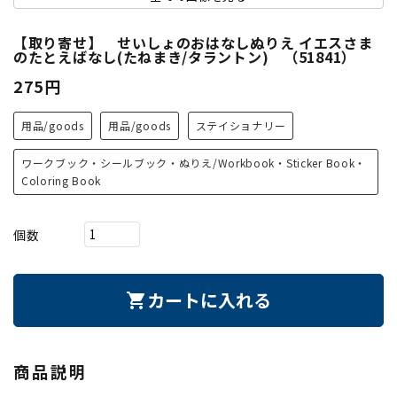
【取り寄せ】 せいしょのおはなしぬりえ イエスさま
のたとえばなし(たねまき/タラントン) （51841）
275円
用品/goods
用品/goods
ステイショナリー
ワークブック・シールブック・ぬりえ/Workbook・Sticker Book・
Coloring Book
個数
カートに入れる
shopping_cart
商品説明