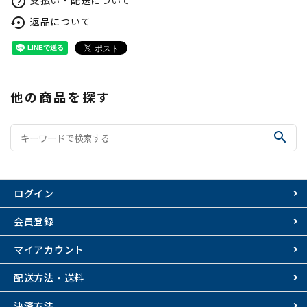
help_outline
返品について
settings_backup_restore
他の商品を探す
search
ログイン
会員登録
マイアカウント
配送方法・送料
決済方法