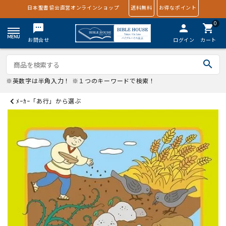
日本聖書協会直営オンラインショップ
送料無料
お得なポイント
0
textsms
person
shopping_cart
お問合せ
ログイン
カート
search
※英数字は半角入力！ ※１つのキーワードで検索！
ﾒｰｶｰ「あ行」から選ぶ