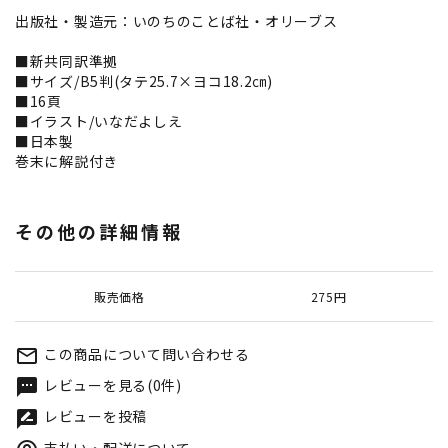
出版社・製造元：いのちのことば社・オリーブス
■新共同訳準拠
■サイズ/B5判(タテ25.7×ヨコ18.2㎝)
■16頁
■イラスト/いなだよしえ
■日本製
巻末に解説付き
その他の詳細情報
販売価格
275円
この商品について問い合わせる
mail_outline
レビューを見る(0件)
textsms
レビューを投稿
rate_review
支払い・配送について