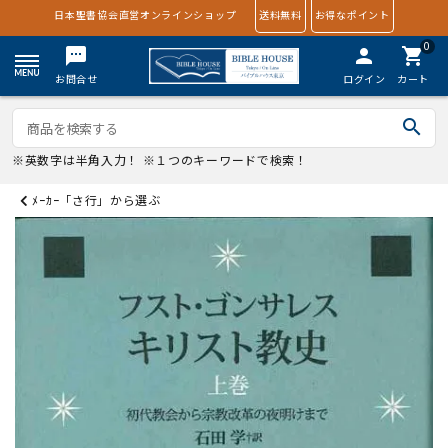
日本聖書協会直営オンラインショップ
送料無料
お得なポイント
0
textsms
person
shopping_cart
お問合せ
ログイン
カート
search
※英数字は半角入力！ ※１つのキーワードで検索！
ﾒｰｶｰ「さ行」から選ぶ