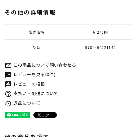
その他の詳細情報
販売価格
6,270円
型番
9784400221142
この商品について問い合わせる
mail_outline
レビューを見る(0件)
textsms
レビューを投稿
rate_review
支払い・配送について
help_outline
返品について
settings_backup_restore
他の商品を探す