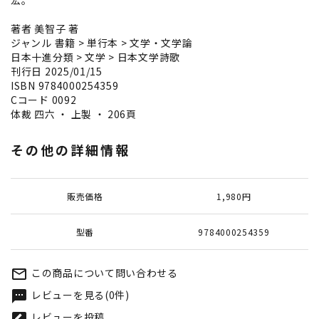
宏。
著者 美智子 著
ジャンル 書籍 > 単行本 > 文学・文学論
日本十進分類 > 文学 > 日本文学詩歌
刊行日 2025/01/15
ISBN 9784000254359
Cコード 0092
体裁 四六 ・ 上製 ・ 206頁
その他の詳細情報
販売価格
1,980円
型番
9784000254359
この商品について問い合わせる
mail_outline
レビューを見る(0件)
textsms
レビューを投稿
rate_review