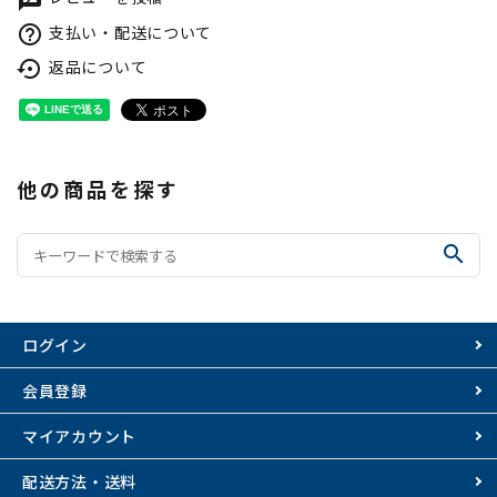
支払い・配送について
help_outline
返品について
settings_backup_restore
他の商品を探す
search
ログイン
会員登録
マイアカウント
配送方法・送料