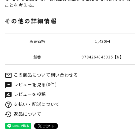
ことを考える。
その他の詳細情報
販売価格
1,430円
型番
9784264045335【N】
この商品について問い合わせる
mail_outline
レビューを見る(0件)
textsms
レビューを投稿
rate_review
支払い・配送について
help_outline
返品について
settings_backup_restore