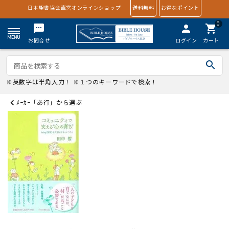
日本聖書協会直営オンラインショップ
送料無料
お得なポイント
0
textsms
person
shopping_cart
お問合せ
ログイン
カート
search
※英数字は半角入力！ ※１つのキーワードで検索！
ﾒｰｶｰ「あ行」から選ぶ