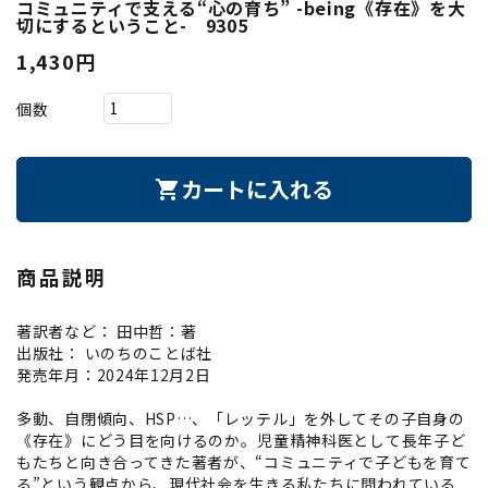
コミュニティで支える“心の育ち” -being《存在》を大
切にするということ- 9305
1,430円
個数
カートに入れる
shopping_cart
商品説明
著訳者など： 田中哲：著
出版社： いのちのことば社
発売年月：2024年12月2日
多動、自閉傾向、HSP…、「レッテル」を外してその子自身の
《存在》にどう目を向けるのか――。児童精神科医として長年子ど
もたちと向き合ってきた著者が、“コミュニティで子どもを育て
る”という観点から、現代社会を生きる私たちに問われている