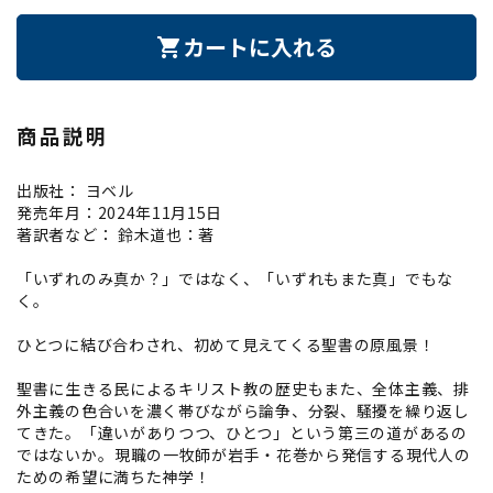
カートに入れる
shopping_cart
商品説明
出版社： ヨベル
発売年月：2024年11月15日
著訳者など： 鈴木道也：著
「いずれのみ真か？」ではなく、「いずれもまた真」でもな
く。
ひとつに結び合わされ、初めて見えてくる聖書の原風景！
聖書に生きる民によるキリスト教の歴史もまた、全体主義、排
外主義の色合いを濃く帯びながら論争、分裂、騒擾を繰り返し
てきた。「違いがありつつ、ひとつ」という第三の道があるの
ではないか――。現職の一牧師が岩手・花巻から発信する現代人の
ための希望に満ちた神学！