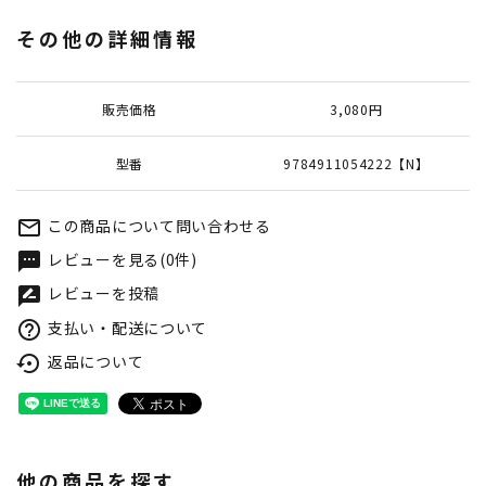
その他の詳細情報
販売価格
3,080円
型番
9784911054222【N】
この商品について問い合わせる
mail_outline
レビューを見る(0件)
textsms
レビューを投稿
rate_review
支払い・配送について
help_outline
返品について
settings_backup_restore
他の商品を探す