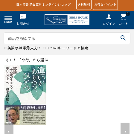
日本聖書協会直営オンラインショップ
送料無料
お得なポイント
0
textsms
person
shopping_cart
お問合せ
ログイン
カート
search
※英数字は半角入力！ ※１つのキーワードで検索！
ﾒｰｶｰ「や行」から選ぶ