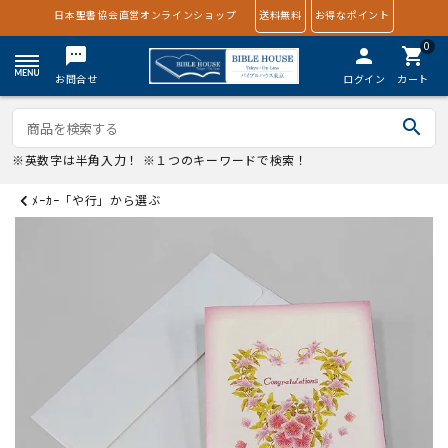
日本聖書協会直営オンラインショップ
送料無料
お得なポイント
0
textsms
person
shopping_cart
お問合せ
ログイン
カート
search
※英数字は半角入力！ ※１つのキーワードで検索！
ﾒｰｶｰ「や行」から選ぶ