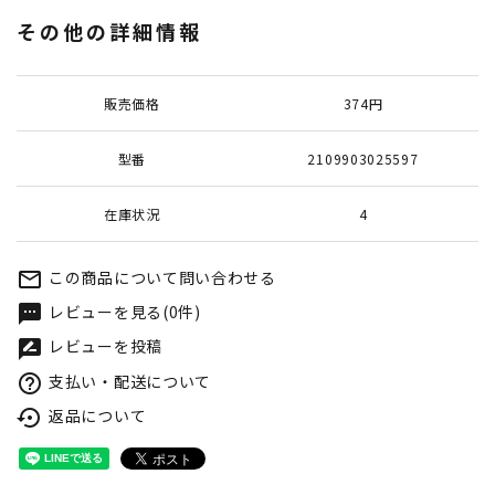
その他の詳細情報
販売価格
374円
型番
2109903025597
在庫状況
4
この商品について問い合わせる
mail_outline
レビューを見る(0件)
textsms
レビューを投稿
rate_review
支払い・配送について
help_outline
返品について
settings_backup_restore