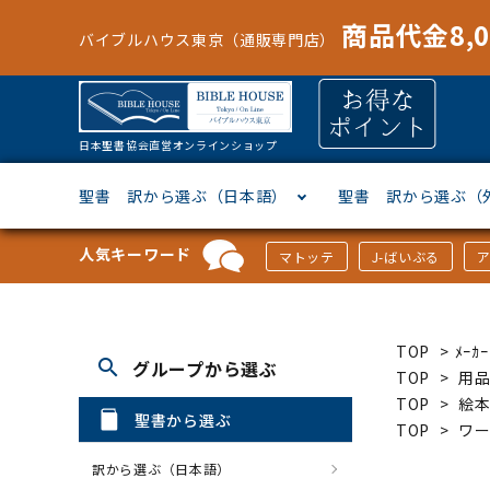
商品代金8,
バイブルハウス東京（通販専門店）
日本聖書協会直営オンラインショップ
聖書 訳から選ぶ（日本語）
聖書 訳から選ぶ（
人気キーワード
マトッテ
J-ばいぶる
聖書協会共同訳
ヘブライ語
オリジナル巻型聖書カバー
キャンドル
マンガ
「あ行」から選ぶ
新共同
ギリシ
本革聖
壁掛け
絵本
「か行
TOP
>
ﾒｰ
search
グループから選ぶ
新改訳
ドイツ語
ジッパー付き聖書カバー
パスケース・ネクタイピン
聖書通読
「な行」から選ぶ
フラン
フラン
ウルト
ミニタ
キリス
「は行
TOP
>
用品
TOP
>
絵本/
聖書から選ぶ
TOP
>
ワー
スペイン・ポルトガル語
アクセサリー
イースター特集
「ら行」から選ぶ
その他
カード
クリス
「わ行
訳から選ぶ（日本語）