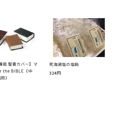
機能 聖書カバー】マ
死海湖塩の塩飴
r the BIBLE《中
324円
判用》