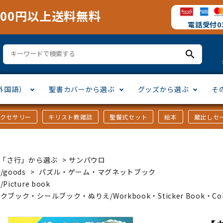
000円以上送料無料
電話受付03
search
外国語）
聖書カバーから選ぶ
グッズから選ぶ
そ
アクセサリー
キリスト教雑誌
聖餐式セット
絵本
蔵出しセ
訳
ア語
書カバー
十字架・オーナメント
」から選ぶ
口語訳
ラテン語
みことば入り聖書カバー
万年カレンダー
讃美歌・聖歌
「さ行」から選ぶ
ｶｰ「さ行」から選ぶ
>
サンパウロ
シスコ会訳
ス語
ラスエード
オル・マスク
ト教雑誌
」から選ぶ
個人訳・その他
中国・台湾語
クリアカバー
Tシャツ
アートバイブル・額装
「ま行」から選ぶ
/goods
>
パズル・ゲーム・マグネットブック
Picture book
クブック・シールブック・ぬりえ/Workbook・Sticker Book・Colo
ヨーロッパ言語
類
マス特集
」から選ぶ
その他アジアの言語
ステイショナリー
手帳・カレンダー