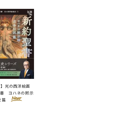
せ】光の西洋絵画
聖書 ヨハネの黙示
説 篇