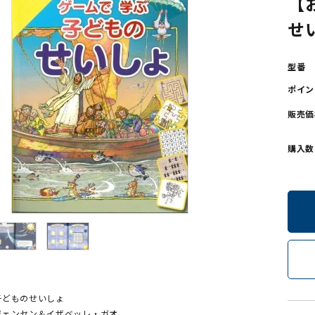
【
せ
ンソフトCD-ROM
用品/goods
型番
ポイン
販売価
購入数
子どものせいしょ
ジェンセン＆イザベッレ・ガオ