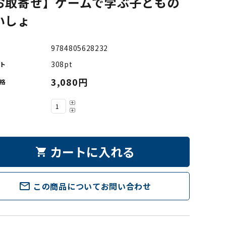
お取寄せ】ゲームで学ぶ子どもの
いしょ
9784805628232
308pt
ト
3,080円
格
カートに入れる
shopping_cart
mail_outline
この商品についてお問い合わせ