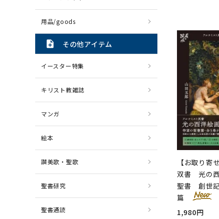
用品/goods
note_add
その他アイテム
イースター特集
キリスト教雑誌
マンガ
絵本
讃美歌・聖歌
【お取り寄
双書 光の西
聖書 創世
聖書研究
篇
聖書通読
1,980円