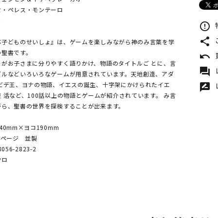
セ・ペレス・モンテーロ
き
error_outline
share
ぶ子どものせいしょ』は、ゲームを楽しみながら神のみ言葉を学
の聖書です。
undo
トがお子さまに分りやすく語りかけ、物語のタイトルご とに、言
forum
ズルなどいろいろなゲームが用意されています。天地創造、アダ
ダビデ王、ヨナの物語、イエスの誕生、十字架にかけられたイエ
rate_review
 活など、100話以上の物語とゲームが紹介されています。 み言
がら、聖書の世界を探検することが出来ます。
40mm×ヨコ190mm
2ページ 並製
8056-2823-2
ウロ