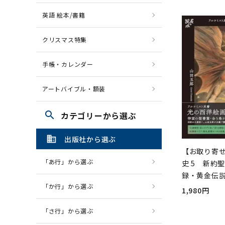
英語 絵本/書籍
クリスマス特集
手帳・カレンダー
アートバイブル・額装
search
カテゴリーから選ぶ
domain
出版社から選ぶ
【お取り寄
「あ行」から選ぶ
史 5 新約
録・黄金伝
「か行」から選ぶ
1,980円
「さ行」から選ぶ