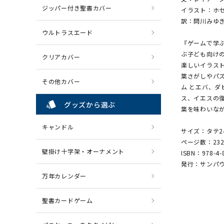
ジッパー付き聖書カバー
イラスト：ホ
訳：問川みゆ
ウルトラスエード
『ゲームで学
ぶ子ども向け
クリアカバー
楽しいイラス
葉さがしやパ
その他カバー
ム とエバ、
ス、イエスの復
style
グッズから選ぶ
葉を味わいな
キャンドル
サイズ：タテ2
ページ数：23
壁掛け十字架・オーナメント
ISBN：978-4-
発行：サンパ
万年カレンダー
聖書カードゲーム