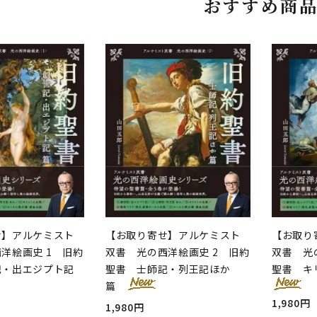
おすすめ商
せ】アルケミスト
【お取り寄せ】アルケミスト
【お取り
洋絵画史 1 旧約
双書 光の西洋絵画史 2 旧約
双書 光
記・出エジプト記
聖書 士師記・列王記ほか
聖書 キ
篇
1,980円
1,980円