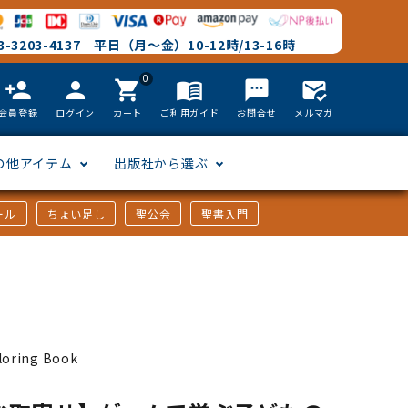
-3203-4137 平日（月～金）10-12時/13-16時
0
person_add
person
shopping_cart
menu_book
textsms
mark_email_read
会員登録
ログイン
カート
ご利用ガイド
お問合せ
メルマガ
の他アイテム
出版社から選ぶ
ール
ちょい足し
聖公会
聖書入門
文語訳
英語
フリーサイズ
聖書カードゲーム
聖書研究
「た行」から選ぶ
韓国語
その他カバー
しおり・ブックレンズ
英語 絵本/書籍
「や行」から選ぶ
ring Book
アフリカの言語
DVD