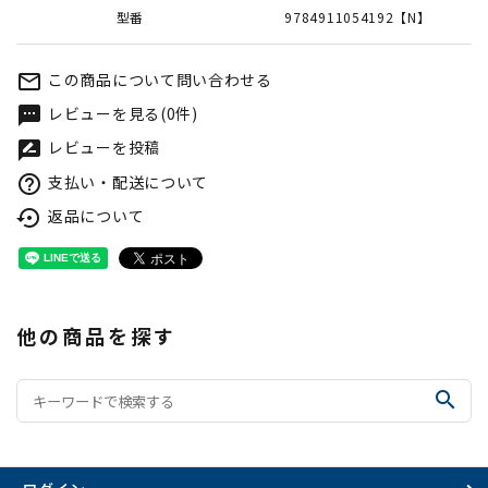
型番
9784911054192【N】
この商品について問い合わせる
mail_outline
レビューを見る(0件)
textsms
レビューを投稿
rate_review
支払い・配送について
help_outline
返品について
settings_backup_restore
他の商品を探す
search