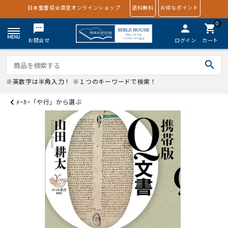
日本聖書協会直営オンラインショップ
送料無料
お得なポイント
0
textsms
person
shopping_cart
お問合せ
ログイン
カート
search
※英数字は半角入力！ ※１つのキーワードで検索！
ﾒｰｶｰ「や行」から選ぶ