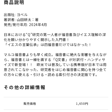
商品説明
出版社: ヨベル
著訳者: 山田耕太：著
発売/発行年月: 2024年4月
日本における“Q”研究の第一人者が福音書及びイエス理解の深
化を願い分かりやすく開示した入門書！
「イエスの言葉伝承」は四福音書だけではなかった！
マルコ福音書よりも早く成立。福音書に絶大な影響を与えなが
ら、福音書とは一線を画する「Q文書」が対訳付・ハンディサ
イズで新登場！！ 欧米では普及している携帯版が日本では用
意されてこなかった、研究者をはじめ福音書に関心を持つ全て
の方々に使える・引ける・読める索引付きの決定版です。
その他の詳細情報
販売価格
1,650円