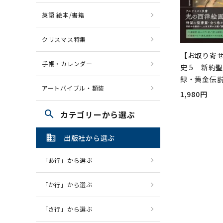
英語 絵本/書籍
クリスマス特集
【お取り寄
手帳・カレンダー
史 5 新約
録・黄金伝
アートバイブル・額装
1,980円
search
カテゴリーから選ぶ
domain
出版社から選ぶ
「あ行」から選ぶ
「か行」から選ぶ
「さ行」から選ぶ