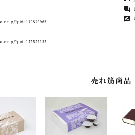
undo
forum
ら
rate_review
ehouse.jp/?pid=179528965
ら
ehouse.jp/?pid=179529133
売れ筋商品