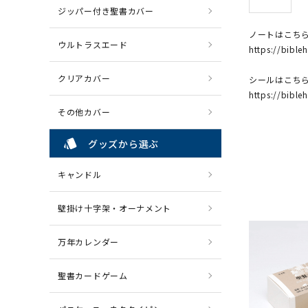
ジッパー付き聖書カバー
ノートはこち
ウルトラスエード
https://bibl
クリアカバー
シールはこち
https://bibl
その他カバー
style
グッズから選ぶ
キャンドル
壁掛け十字架・オーナメント
万年カレンダー
聖書カードゲーム