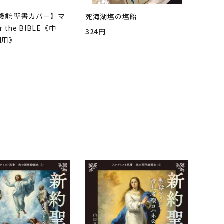
機能 聖書カバー】マ
死海湖塩の塩飴
r the BIBLE《中
324円
判用》
品