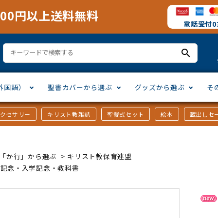
000円以上送料無料
電話受付03
search
外国語）
聖書カバーから選ぶ
グッズから選ぶ
そ
アクセサリー
キリスト教雑誌
聖餐式セット
絵本
蔵出しセ
訳
ア語
書カバー
十字架・オーナメント
」から選ぶ
口語訳
ラテン語
みことば入り聖書カバー
万年カレンダー
讃美歌・聖歌
「さ行」から選ぶ
ｶｰ「か行」から選ぶ
>
キリスト教保育連盟
シスコ会訳
ス語
ラスエード
オル・マスク
ト教雑誌
」から選ぶ
個人訳・その他
中国・台湾語
クリアカバー
Tシャツ
アートバイブル・額装
「ま行」から選ぶ
園記念・入学記念・教科書
ヨーロッパ言語
類
マス特集
」から選ぶ
その他アジアの言語
ステイショナリー
手帳・カレンダー