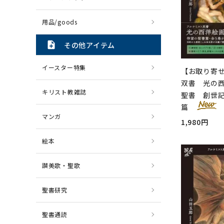
用品/goods
note_add
その他アイテム
イースター特集
【お取り寄
双書 光の西
キリスト教雑誌
聖書 創世
篇
マンガ
1,980円
絵本
讃美歌・聖歌
聖書研究
聖書通読