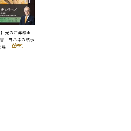
せ】光の西洋絵画
聖書 ヨハネの黙示
説 篇