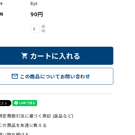
8pt
ト
90円
格
カートに入れる
shopping_cart
mail_outline
この商品についてお問い合わせ
特定商取引法に基づく表記 (返品など)
この商品を友達に教える
買い物を続ける