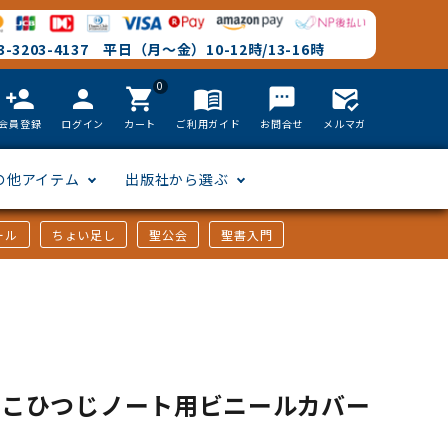
-3203-4137 平日（月～金）10-12時/13-16時
0
person_add
person
shopping_cart
menu_book
textsms
mark_email_read
会員登録
ログイン
カート
ご利用ガイド
お問合せ
メルマガ
の他アイテム
出版社から選ぶ
ール
ちょい足し
聖公会
聖書入門
文語訳
英語
フリーサイズ
聖書カードゲーム
聖書研究
「た行」から選ぶ
韓国語
その他カバー
しおり・ブックレンズ
英語 絵本/書籍
「や行」から選ぶ
こひつじノート用ビニールカバー
アフリカの言語
DVD