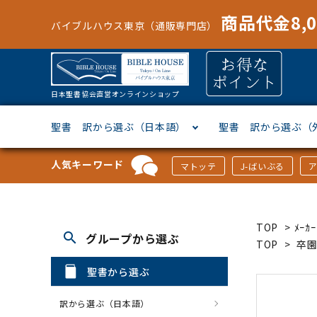
商品代金8,
バイブルハウス東京（通販専門店）
日本聖書協会直営オンラインショップ
聖書 訳から選ぶ（日本語）
聖書 訳から選ぶ（
人気キーワード
マトッテ
J-ばいぶる
聖書協会共同訳
ヘブライ語
オリジナル巻型聖書カバー
キャンドル
マンガ
「あ行」から選ぶ
新共同
ギリシ
本革聖
壁掛け
絵本
「か行
TOP
>
ﾒｰ
search
グループから選ぶ
新改訳
ドイツ語
ジッパー付き聖書カバー
パスケース・ネクタイピン
聖書通読
「な行」から選ぶ
フラン
フラン
ウルト
ミニタ
キリス
「は行
TOP
>
卒
聖書から選ぶ
スペイン・ポルトガル語
アクセサリー
イースター特集
「ら行」から選ぶ
その他
カード
クリス
「わ行
訳から選ぶ（日本語）