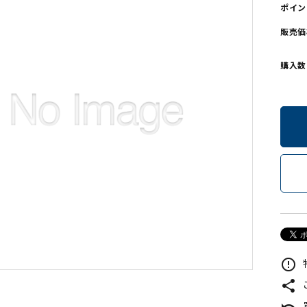
ポイン
ンソフトCD-ROM
用品/goods
販売価
購入数
error_outline
share