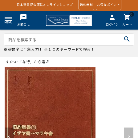
日本聖書協会直営オンラインショップ
送料無料
お得なポイント
0
textsms
person
shopping_cart
お問合せ
ログイン
カート
search
※英数字は半角入力！ ※１つのキーワードで検索！
ﾒｰｶｰ「な行」から選ぶ