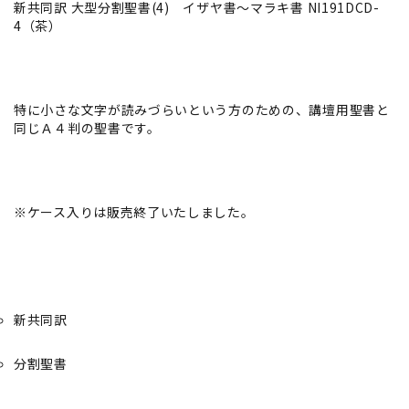
新共同訳 大型分割聖書(4) イザヤ書～マラキ書 NI191DCD-
4（茶）
特に小さな文字が読みづらいという方のための、講壇用聖書と
同じＡ４判の聖書です。
※ケース入りは販売終了いたしました。
新共同訳
分割聖書