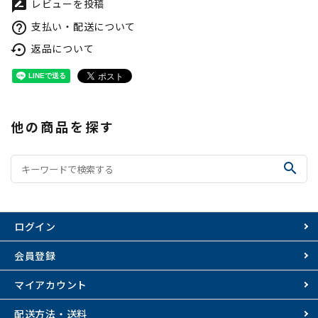
レビューを投稿
rate_review
支払い・配送について
help_outline
返品について
settings_backup_restore
他の商品を探す
search
ログイン
会員登録
マイアカウント
配送方法・送料