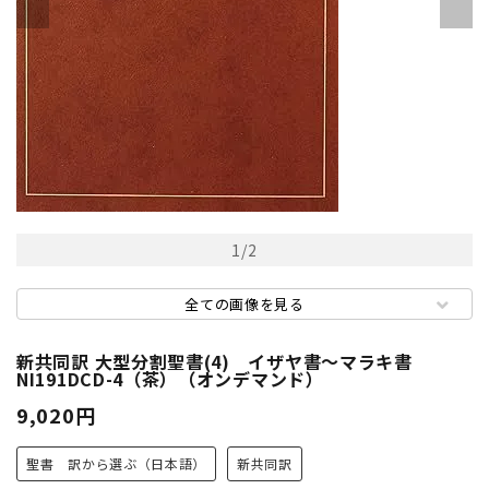
1
/
2
全ての画像を見る
新共同訳 大型分割聖書(4) イザヤ書～マラキ書
NI191DCD-4（茶）（オンデマンド）
9,020円
聖書 訳から選ぶ（日本語）
新共同訳