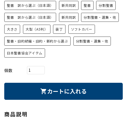
聖書 訳から選ぶ（日本語）
新共同訳
聖書
分割聖書
聖書 訳から選ぶ（日本語）
新共同訳
分割聖書・選集・他
大きさ
大型（A5判）
装丁
ソフトカバー
聖書・旧約続編・旧約・新約から選ぶ
分割聖書・選集・他
日本聖書協会アイテム
個数
カートに入れる
shopping_cart
商品説明