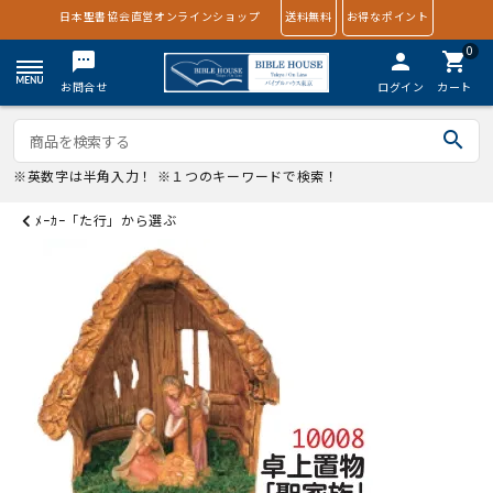
日本聖書協会直営オンラインショップ
送料無料
お得なポイント
0
textsms
person
shopping_cart
お問合せ
ログイン
カート
search
※英数字は半角入力！ ※１つのキーワードで検索！
ﾒｰｶｰ「た行」から選ぶ