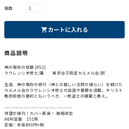
個数
カートに入れる
shopping_cart
商品説明
神の現存の体験 [451]
ラウレンシオ修士/著 東京女子跣足カルメル会/訳
生涯、神の現存の修行（神との親しい沈黙の語らい）を続けた
カルメル会のラウレンシオ修士の談話や書簡を収載。キリスト
教的完徳の要約ともいうべき、一修道士の模範と教え。
-----------------------------------
待望の復刊！カバー新装！ 価格改定
A6判並製 151頁
定価：本体800円+税