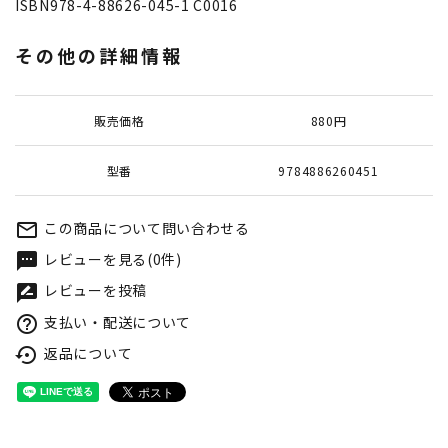
ISBN978-4-88626-045-1 C0016
その他の詳細情報
販売価格
880円
型番
9784886260451
この商品について問い合わせる
mail_outline
レビューを見る(0件)
textsms
レビューを投稿
rate_review
支払い・配送について
help_outline
返品について
settings_backup_restore