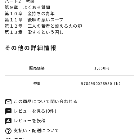
パート2 考察
第９章 よくある質問
第１０章 金持ちの青年
第１１章 後味の悪いスープ
第１２章 三人の若者と燃える火の炉
第１３章 愛するという召し
その他の詳細情報
販売価格
1,650円
型番
9784990028930【N】
この商品について問い合わせる
mail_outline
レビューを見る(0件)
textsms
レビューを投稿
rate_review
支払い・配送について
help_outline