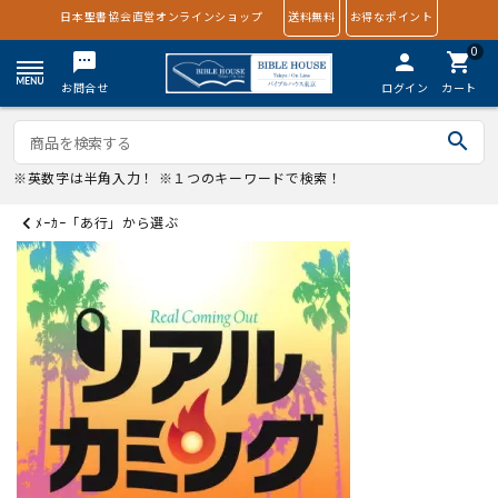
日本聖書協会直営オンラインショップ
送料無料
お得なポイント
0
textsms
person
shopping_cart
お問合せ
ログイン
カート
search
※英数字は半角入力！ ※１つのキーワードで検索！
ﾒｰｶｰ「あ行」から選ぶ