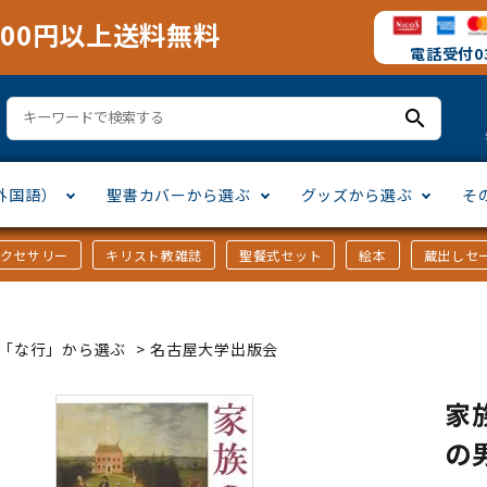
000円以上送料無料
電話受付03
search
外国語）
聖書カバーから選ぶ
グッズから選ぶ
そ
アクセサリー
キリスト教雑誌
聖餐式セット
絵本
蔵出しセ
訳
ア語
書カバー
十字架・オーナメント
」から選ぶ
口語訳
ラテン語
みことば入り聖書カバー
万年カレンダー
讃美歌・聖歌
「さ行」から選ぶ
ｶｰ「な行」から選ぶ
>
名古屋大学出版会
シスコ会訳
ス語
ラスエード
オル・マスク
ト教雑誌
」から選ぶ
個人訳・その他
中国・台湾語
クリアカバー
Tシャツ
アートバイブル・額装
「ま行」から選ぶ
家
の男
ヨーロッパ言語
類
マス特集
」から選ぶ
その他アジアの言語
ステイショナリー
手帳・カレンダー