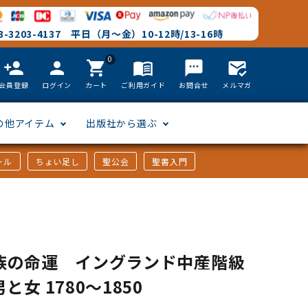
-3203-4137 平日（月～金）10-12時/13-16時
0
person_add
person
shopping_cart
menu_book
textsms
mark_email_read
会員登録
ログイン
カート
ご利用ガイド
お問合せ
メルマガ
の他アイテム
出版社から選ぶ
ール
ちょい足し
聖公会
聖書入門
文語訳
英語
フリーサイズ
聖書カードゲーム
聖書研究
「た行」から選ぶ
韓国語
その他カバー
しおり・ブックレンズ
英語 絵本/書籍
「や行」から選ぶ
族の命運 イングランド中産階級
と女 1780～1850
アフリカの言語
DVD