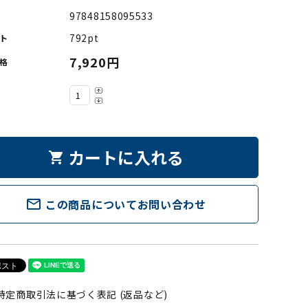
97848158095533
792pt
ト
7,920円
格
カートに入れる
shopping_cart
mail_outline
この商品についてお問い合わせ
特定商取引法に基づく表記 (返品など)