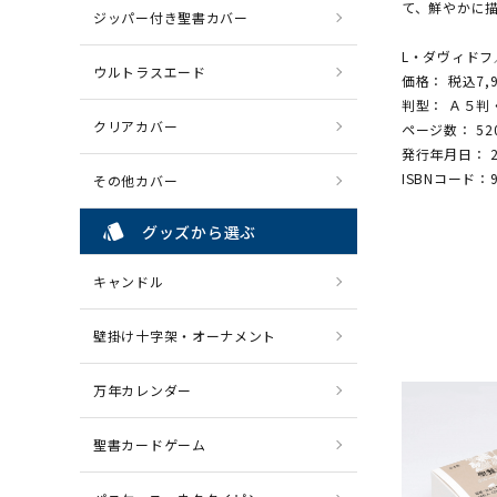
て、鮮やかに
ジッパー付き聖書カバー
L・ダヴィドフ
ウルトラスエード
価格： 税込7,
判型： Ａ５判
クリアカバー
ページ数： 52
発行年月日： 2
ISBNコード：97
その他カバー
style
グッズから選ぶ
キャンドル
壁掛け十字架・オーナメント
万年カレンダー
聖書カードゲーム