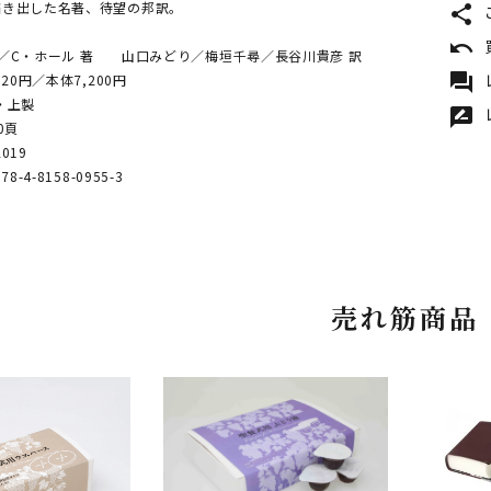
描き出した名著、待望の邦訳。
share
undo
／C・ホール 著 山口みどり／梅垣千尋／長谷川貴彦 訳
forum
920円／本体7,200円
・上製
rate_review
0頁
019
8-4-8158-0955-3
売れ筋商品