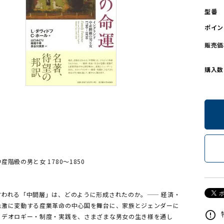
型番
ンソフトCD-ROM
用品/goods
ポイン
販売価
購入数
階級の男と女 1780～1850
言われる「中間層」は、どのように形成されたのか。—— 経済・
急激に変動する産業革命の中心国を舞台に、家族とジェンダーに
error_outline
イデオロギー・制度・実践を、さまざまな男女の生き様を通し