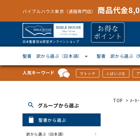
商品代金8,
バイブルハウス東京（通販専門店）
日本聖書協会直営オンラインショップ
聖書 訳から選ぶ（日本語）
聖書 訳から選ぶ（
人気キーワード
マトッテ
J-ばいぶる
聖書協会共同訳
ヘブライ語
オリジナル巻型聖書カバー
キャンドル
マンガ
「あ行」から選ぶ
新共同
ギリシ
本革聖
壁掛け
絵本
「か行
TOP
>
ﾒｰ
search
グループから選ぶ
新改訳
ドイツ語
ジッパー付き聖書カバー
パスケース・ネクタイピン
聖書通読
「な行」から選ぶ
フラン
フラン
ウルト
ミニタ
キリス
「は行
聖書から選ぶ
スペイン・ポルトガル語
アクセサリー
イースター特集
「ら行」から選ぶ
その他
カード
クリス
「わ行
訳から選ぶ（日本語）