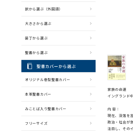
訳から選ぶ（外国語）
CD・MP3
パソコ
大きさから選ぶ
装丁から選ぶ
聖書から選ぶ
聖書カバーから選ぶ
オリジナル巻型聖書カバー
家族の命運
本革聖書カバー
イングランド中産
みことば入り聖書カバー
内 容：
現在、没落を
政治・社会が
フリーサイズ
注目し、その