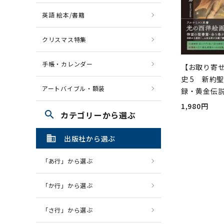
英語 絵本/書籍
クリスマス特集
手帳・カレンダー
【お取り寄
史 5 新約
アートバイブル・額装
録・黄金伝
1,980円
search
カテゴリーから選ぶ
domain
出版社から選ぶ
「あ行」から選ぶ
「か行」から選ぶ
「さ行」から選ぶ