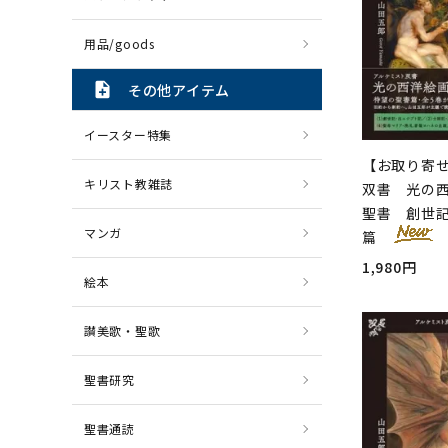
用品/goods
note_add
その他アイテム
イースター特集
【お取り寄
キリスト教雑誌
双書 光の西
聖書 創世
マンガ
篇
1,980円
絵本
讃美歌・聖歌
聖書研究
聖書通読