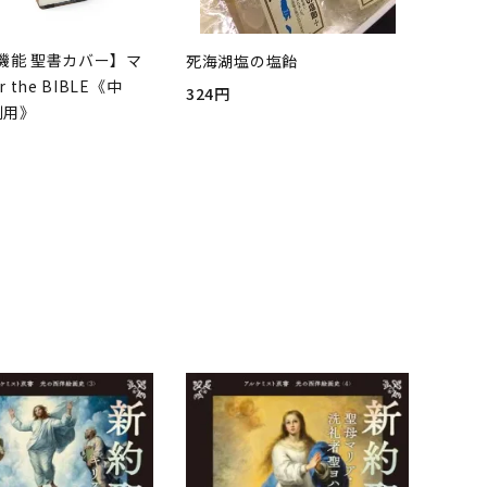
機能 聖書カバー】マ
死海湖塩の塩飴
r the BIBLE《中
324円
判用》
品