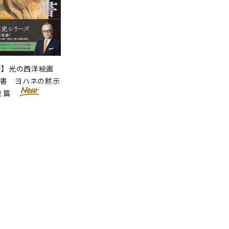
せ】光の西洋絵画
聖書 ヨハネの黙示
説 篇