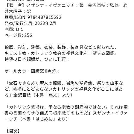
【著 者】スザンナ・イヴァニッチ：著 金沢百枝：監修 岩
井木綿子：訳
品番/ISBN: 9784487815692
発売/発行年月: 2023年2月
判型: Ｂ５
ページ数: 256
絵画、彫刻、建築、衣装、装飾、装身具などで彩られた、
キリスト教・カトリック教会の視覚文化を一望する図鑑。
待望の日本語版が、ついに刊行！
オールカラー図版550点超！
「宝石できらめく聖人の髑髏、街角の聖母像、祭りの山車な
ど、芸術にとどまらないカトリックの視覚文化がここにはあ
る」――金沢百枝（本書「序文」より）
「カトリック芸術は、単なる宗教の副産物ではない。それは――聖
書の言葉やミサの儀式同様――宗教そのものだ」――スザンナ・イヴァ
ニッチ（本書「はじめに」より）
【目次】