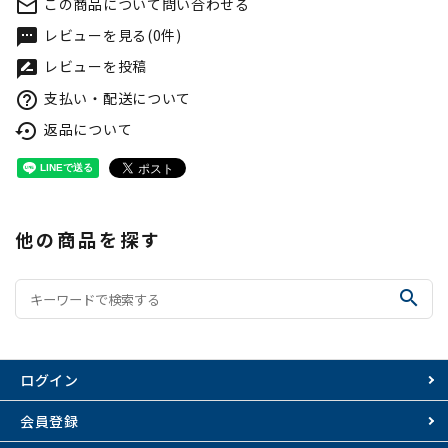
この商品について問い合わせる
mail_outline
レビューを見る(0件)
textsms
レビューを投稿
rate_review
支払い・配送について
help_outline
返品について
settings_backup_restore
他の商品を探す
search
ログイン
会員登録