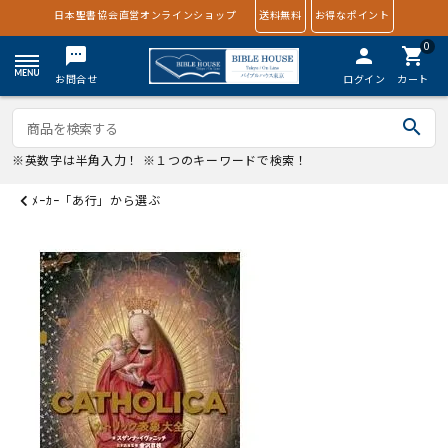
日本聖書協会直営オンラインショップ
送料無料
お得なポイント
0
textsms
person
shopping_cart
お問合せ
ログイン
カート
search
※英数字は半角入力！ ※１つのキーワードで検索！
ﾒｰｶｰ「あ行」から選ぶ