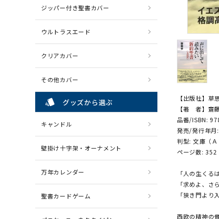
ジッパー付き聖書カバー
ウルトラスエード
クリアカバー
その他カバー
【出版社】草
style
グッズから選ぶ
【著 者】齋
品番/ISBN: 97
キャンドル
発売/発行年月: 
判型: 文庫（
壁掛け十字架・オーナメント
ページ数: 352
万年カレンダー
「人の生くる
「求めよ、さ
「狭き門より
聖書カードゲーム
西欧の精神の