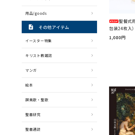
用品/goods
聖餐式
note_add
その他アイテム
包装24枚入）
1,080円
イースター特集
キリスト教雑誌
マンガ
絵本
讃美歌・聖歌
聖書研究
聖書通読