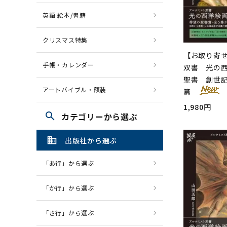
英語 絵本/書籍
クリスマス特集
【お取り寄
手帳・カレンダー
双書 光の西
聖書 創世
アートバイブル・額装
篇
1,980円
search
カテゴリーから選ぶ
domain
出版社から選ぶ
「あ行」から選ぶ
「か行」から選ぶ
「さ行」から選ぶ