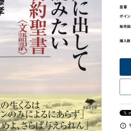
型番
ンソフトCD-ROM
用品/goods
ポイン
販売価
購入数
error_outline