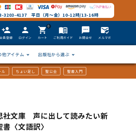
-3203-4137 平日（月～金）10-12時/13-16時
0
person_add
person
shopping_cart
menu_book
textsms
mark_email_read
会員登録
ログイン
カート
ご利用ガイド
お問合せ
メルマガ
の他アイテム
出版社から選ぶ
ール
ちょい足し
聖公会
聖書入門
文語訳
英語
フリーサイズ
聖書カードゲーム
聖書研究
「た行」から選ぶ
韓国語
その他カバー
しおり・ブックレンズ
英語 絵本/書籍
「や行」から選ぶ
思社文庫 声に出して読みたい新
聖書〈文語訳〉
アフリカの言語
DVD