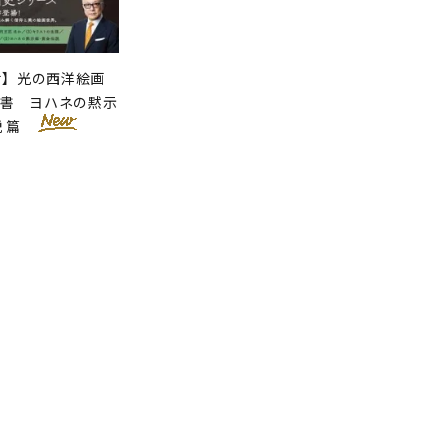
せ】光の西洋絵画
聖書 ヨハネの黙示
説 篇