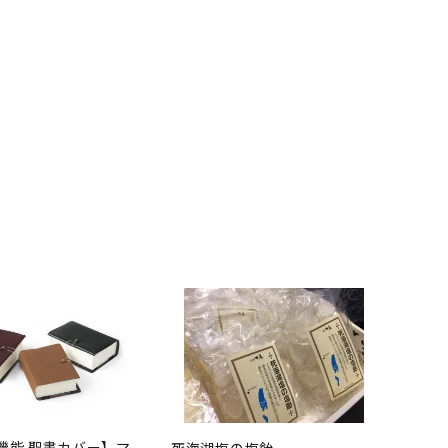
機能 聖書カバー】マ
死海湖塩の塩飴