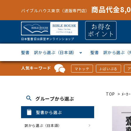
商品代金8,
バイブルハウス東京（通販専門店）
日本聖書協会直営オンラインショップ
聖書 訳から選ぶ（日本語）
聖書 訳から選ぶ（
人気キーワード
マトッテ
J-ばいぶる
聖書協会共同訳
ヘブライ語
オリジナル巻型聖書カバー
キャンドル
マンガ
「あ行」から選ぶ
新共同
ギリシ
本革聖
壁掛け
絵本
「か行
TOP
>
ﾒｰ
search
グループから選ぶ
新改訳
ドイツ語
ジッパー付き聖書カバー
パスケース・ネクタイピン
聖書通読
「な行」から選ぶ
フラン
フラン
ウルト
ミニタ
キリス
「は行
聖書から選ぶ
スペイン・ポルトガル語
アクセサリー
イースター特集
「ら行」から選ぶ
その他
カード
クリス
「わ行
訳から選ぶ（日本語）