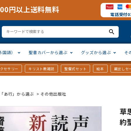
000円以上送料無料
電話受付03
search
外国語）
聖書カバーから選ぶ
グッズから選ぶ
そ
アクセサリー
キリスト教雑誌
聖餐式セット
絵本
蔵出しセ
訳
ア語
書カバー
十字架・オーナメント
」から選ぶ
口語訳
ラテン語
みことば入り聖書カバー
万年カレンダー
讃美歌・聖歌
「さ行」から選ぶ
ｶｰ「あ行」から選ぶ
>
その他出版社
シスコ会訳
ス語
ラスエード
オル・マスク
ト教雑誌
」から選ぶ
個人訳・その他
中国・台湾語
クリアカバー
Tシャツ
アートバイブル・額装
「ま行」から選ぶ
草
約
ヨーロッパ言語
類
マス特集
」から選ぶ
その他アジアの言語
ステイショナリー
手帳・カレンダー