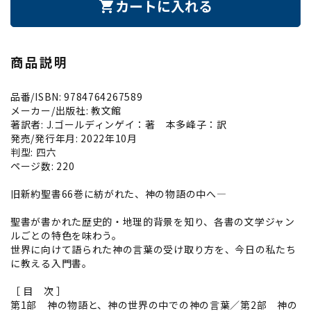
カートに入れる
shopping_cart
商品説明
品番/ISBN: 9784764267589
メーカー/出版社: 教文館
著訳者: J.ゴールディンゲイ：著 本多峰子：訳
発売/発行年月: 2022年10月
判型: 四六
ページ数: 220
旧新約聖書66巻に紡がれた、神の物語の中へ―
聖書が書かれた歴史的・地理的背景を知り、各書の文学ジャン
ルごとの特色を味わう。
世界に向けて語られた神の言葉の受け取り方を、今日の私たち
に教える入門書。
［ 目 次 ］
第1部 神の物語と、神の世界の中での神の言葉／第2部 神の