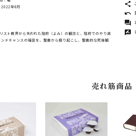
share
 2022年8月
undo
forum
rate_review
キリスト教界から失われた陰府（よみ）の観念と、陰府でのやり直
カンドチャンスの福音を、聖書から掘り起こし、聖書的な死後観
売れ筋商品