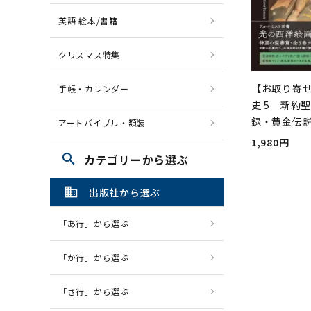
英語 絵本/書籍
クリスマス特集
【お取り寄
手帳・カレンダー
史 5 新約
録・黄金伝
アートバイブル・額装
1,980円
search
カテゴリーから選ぶ
domain
出版社から選ぶ
「あ行」から選ぶ
「か行」から選ぶ
「さ行」から選ぶ