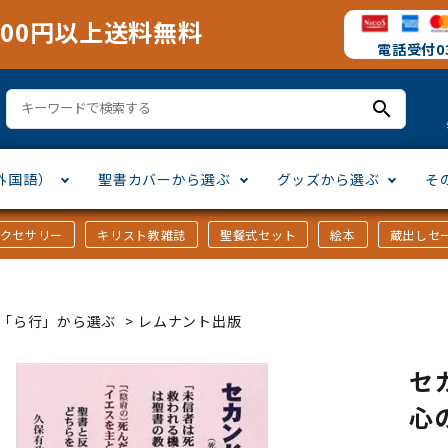
000円以上送料無料
電話受付03
search
外国語）
聖書カバーから選ぶ
グッズから選ぶ
そ
アクセサリー
キリスト教雑誌
聖餐式セット
絵本
蔵出しセ
訳
ア語
書カバー
十字架・オーナメント
」から選ぶ
口語訳
ラテン語
みことば入り聖書カバー
万年カレンダー
讃美歌・聖歌
「さ行」から選ぶ
ｶｰ「ら行」から選ぶ
>
レムナント出版
シスコ会訳
ス語
ラスエード
オル・マスク
ト教雑誌
」から選ぶ
個人訳・その他
中国・台湾語
クリアカバー
Tシャツ
アートバイブル・額装
「ま行」から選ぶ
セ
心
ヨーロッパ言語
類
マス特集
」から選ぶ
その他アジアの言語
ステイショナリー
手帳・カレンダー