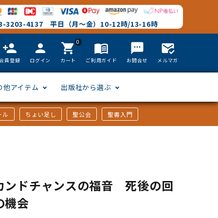
-3203-4137 平日（月～金）10-12時/13-16時
0
person_add
person
shopping_cart
menu_book
textsms
mark_email_read
会員登録
ログイン
カート
ご利用ガイド
お問合せ
メルマガ
の他アイテム
出版社から選ぶ
ール
ちょい足し
聖公会
聖書入門
文語訳
英語
フリーサイズ
聖書カードゲーム
聖書研究
「た行」から選ぶ
韓国語
その他カバー
しおり・ブックレンズ
英語 絵本/書籍
「や行」から選ぶ
カンドチャンスの福音 死後の回
の機会
アフリカの言語
DVD