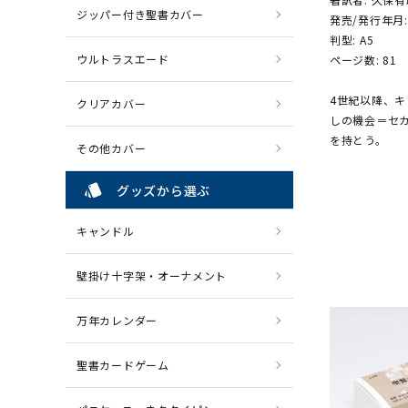
ジッパー付き聖書カバー
発売/発行年月:
判型: A5
ウルトラスエード
ページ数: 81
4世紀以降、
クリアカバー
しの機会＝セ
を持とう。
その他カバー
style
グッズから選ぶ
キャンドル
壁掛け十字架・オーナメント
万年カレンダー
聖書カードゲーム