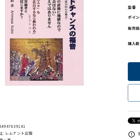
型番
ンソフトCD-ROM
用品/goods
ポイン
販売価
購入数
84947639141
社: レムナント出版
error_outline
有政：著