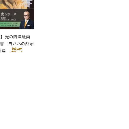
せ】光の西洋絵画
聖書 ヨハネの黙示
説 篇