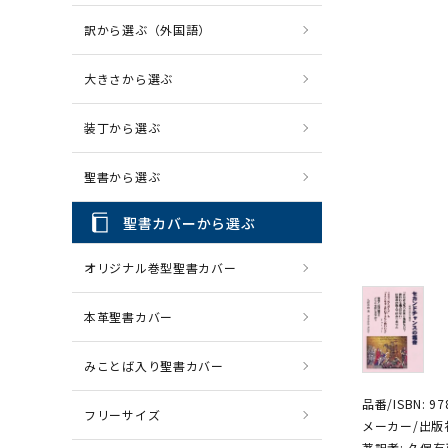
訳から選ぶ（外国語）
CD・MP3
パソコ
大きさから選ぶ
装丁から選ぶ
聖書から選ぶ
聖書カバーから選ぶ
オリジナル巻型聖書カバー
本革聖書カバー
みことば入り聖書カバー
品番/ISBN: 97
フリーサイズ
メーカー/出版
著訳者: 久保