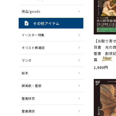
用品/goods
note_add
その他アイテム
イースター特集
【お取り寄
双書 光の西
キリスト教雑誌
聖書 創世
篇
マンガ
1,980円
絵本
讃美歌・聖歌
聖書研究
聖書通読