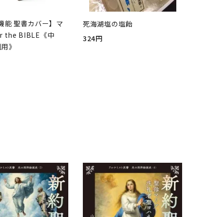
機能 聖書カバー】マ
死海湖塩の塩飴
r the BIBLE《中
324円
判用》
品