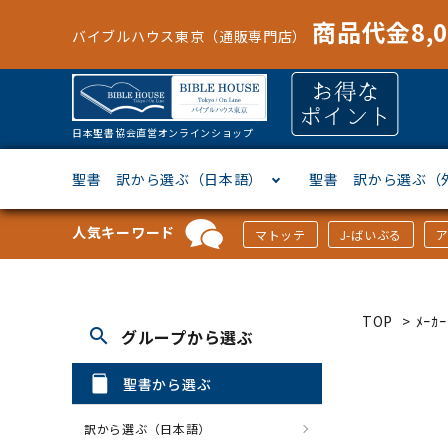
商品代金8,
バイブルハウス東京（通販専門店）
日本聖書協会直営オンラインショップ
聖書 訳から選ぶ（日本語）
聖書 訳から選ぶ（
人気キーワード
マトッテ
J-ばいぶる
聖書協会共同訳
ヘブライ語
オリジナル巻型聖書カバー
キャンドル
マンガ
「あ行」から選ぶ
新共同
ギリシ
本革聖
壁掛け
絵本
「か行
TOP
>
ﾒｰ
search
グループから選ぶ
新改訳
ドイツ語
ジッパー付き聖書カバー
パスケース・ネクタイピン
聖書通読
「な行」から選ぶ
フラン
フラン
ウルト
ミニタ
キリス
「は行
聖書から選ぶ
スペイン・ポルトガル語
アクセサリー
イースター特集
「ら行」から選ぶ
その他
カード
クリス
「わ行
訳から選ぶ（日本語）