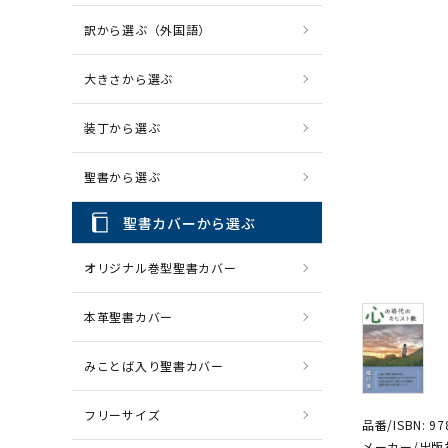
訳から選ぶ（外国語）
CD・MP3
パソコ
大きさから選ぶ
装丁から選ぶ
聖書から選ぶ
聖書カバーから選ぶ
オリジナル巻型聖書カバー
本革聖書カバー
みことば入り聖書カバー
フリーサイズ
品番/ISBN: 97
メーカー/出版