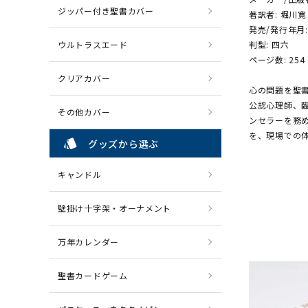
ジッパー付き聖書カバー
著訳者: 堀川
発売/発行年月:
ウルトラスエード
判型: 四六
ページ数: 254
クリアカバー
心の問題を聖
公認心理師、
その他カバー
ンセラーを務
を、現場での
style
グッズから選ぶ
キャンドル
壁掛け十字架・オーナメント
万年カレンダー
聖書カードゲーム