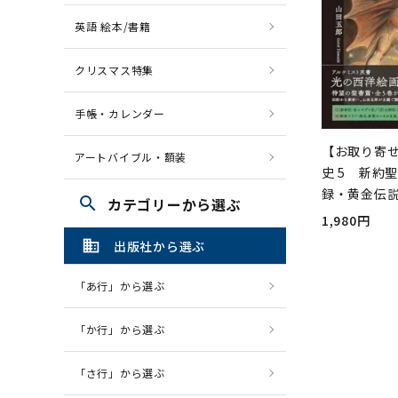
英語 絵本/書籍
クリスマス特集
手帳・カレンダー
【お取り寄
アートバイブル・額装
史 5 新約
録・黄金伝
search
カテゴリーから選ぶ
1,980円
domain
出版社から選ぶ
「あ行」から選ぶ
「か行」から選ぶ
「さ行」から選ぶ