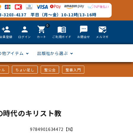
-3203-4137 平日（月～金）10-12時/13-16時
0
person_add
person
shopping_cart
menu_book
textsms
mark_email_read
会員登録
ログイン
カート
ご利用ガイド
お問合せ
メルマガ
の他アイテム
出版社から選ぶ
ール
ちょい足し
聖公会
聖書入門
文語訳
英語
フリーサイズ
聖書カードゲーム
聖書研究
「た行」から選ぶ
韓国語
その他カバー
しおり・ブックレンズ
英語 絵本/書籍
「や行」から選ぶ
の時代のキリスト教
アフリカの言語
DVD
9784901634472【N】