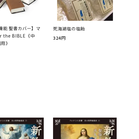
機能 聖書カバー】マ
死海湖塩の塩飴
r the BIBLE《中
324円
判用》
品