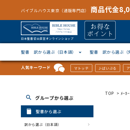
商品代金8,
バイブルハウス東京（通販専門店）
日本聖書協会直営オンラインショップ
聖書 訳から選ぶ（日本語）
聖書 訳から選ぶ（
人気キーワード
マトッテ
J-ばいぶる
聖書協会共同訳
ヘブライ語
オリジナル巻型聖書カバー
キャンドル
マンガ
「あ行」から選ぶ
新共同
ギリシ
本革聖
壁掛け
絵本
「か行
TOP
>
ﾒｰ
search
グループから選ぶ
新改訳
ドイツ語
ジッパー付き聖書カバー
パスケース・ネクタイピン
聖書通読
「な行」から選ぶ
フラン
フラン
ウルト
ミニタ
キリス
「は行
聖書から選ぶ
スペイン・ポルトガル語
アクセサリー
イースター特集
「ら行」から選ぶ
その他
カード
クリス
「わ行
訳から選ぶ（日本語）