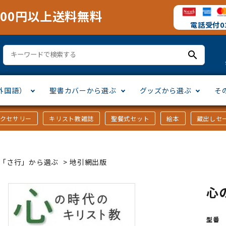
000円以上送料無料
電話受付03
search
外国語）
聖書カバーから選ぶ
グッズから選ぶ
そ
アクセサリー
キリスト教雑誌
聖餐式セット
絵本
蔵出しセ
訳
ア語
書カバー
十字架・オーナメント
」から選ぶ
口語訳
ラテン語
みことば入り聖書カバー
万年カレンダー
讃美歌・聖歌
「さ行」から選ぶ
ｶｰ「さ行」から選ぶ
>
地引網出版
シスコ会訳
ス語
ラスエード
オル・マスク
ト教雑誌
」から選ぶ
個人訳・その他
中国・台湾語
クリアカバー
Tシャツ
アートバイブル・額装
「ま行」から選ぶ
心
ヨーロッパ言語
類
マス特集
」から選ぶ
その他アジアの言語
ステイショナリー
手帳・カレンダー
型番