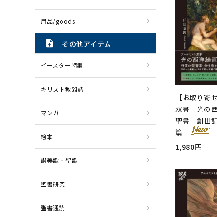
用品/goods
note_add
その他アイテム
イースター特集
キリスト教雑誌
【お取り寄
双書 光の西
マンガ
聖書 創世
篇
絵本
1,980円
讃美歌・聖歌
聖書研究
聖書通読