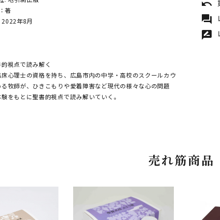
undo
寛：著
forum
 2022年8月
rate_review
書的視点で読み解く
臨床心理士の資格を持ち、広島市内の中学・高校のスクールカウ
める牧師が、ひきこもりや愛着障害など現代の様々な心の問題
体験をもとに聖書的視点で読み解いていく。
売れ筋商品