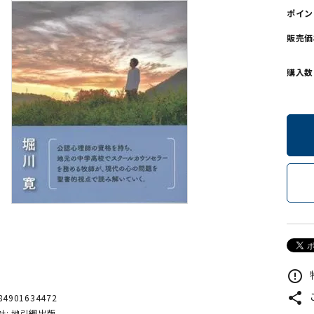
ポイン
ンソフトCD-ROM
用品/goods
販売価
購入数
error_outline
share
84901634472
社: 地引網出版