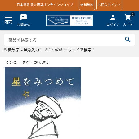
日本聖書協会直営オンラインショップ
送料無料
お得なポイント
0
textsms
person
shopping_cart
お問合せ
ログイン
カート
search
※英数字は半角入力！ ※１つのキーワードで検索！
ﾒｰｶｰ「さ行」から選ぶ