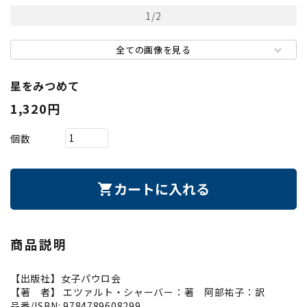
1
/
2
全ての画像を見る
星をみつめて
1,320円
個数
カートに入れる
shopping_cart
商品説明
【出版社】女子パウロ会
【著 者】 エツァルト・シャーバー：著 阿部祐子：訳
品番/ISBN: 9784789608299