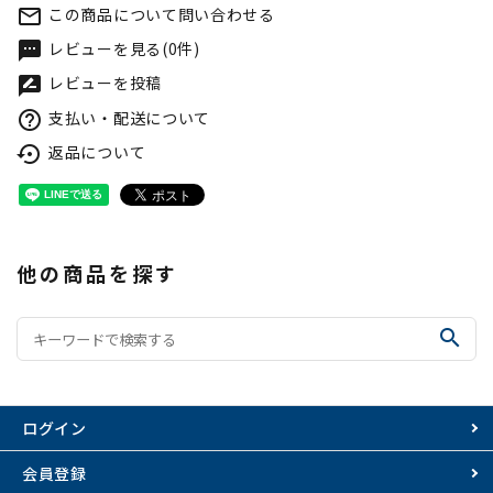
この商品について問い合わせる
mail_outline
レビューを見る(0件)
textsms
レビューを投稿
rate_review
支払い・配送について
help_outline
返品について
settings_backup_restore
他の商品を探す
search
ログイン
会員登録