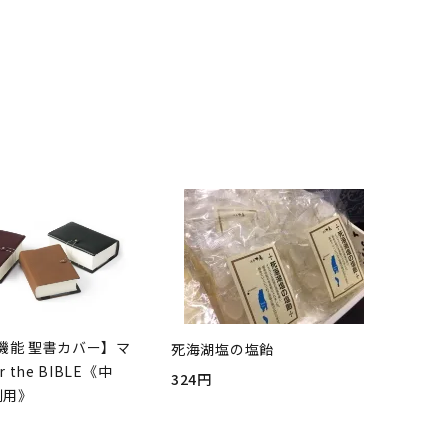
機能 聖書カバー】マ
死海湖塩の塩飴
r the BIBLE《中
324円
判用》