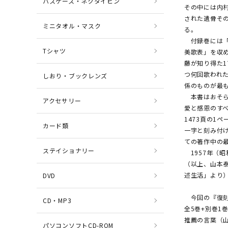
パスケース・ネクタイピン
その中には内
された遺骨そ
ミニタオル・マスク
る。
付録巻には「
Tシャツ
美歌表」を収
藤が知り得た1
つ何回歌われ
しおり・ブックレンズ
係のものが最
本書はおそら
アクセサリー
愛と感恩のす
1473頁の1
カード類
一字と刻み付
ての著作中の
ステイショナリー
1957年（昭
（以上、山本
述生活」より
DVD
今回の『復刻
CD・MP3
全5巻+別巻1
推薦の言葉（
パソコンソフトCD-ROM