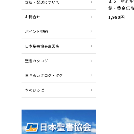
史 5 新約
支払・配送について
録・黄金伝
お問合せ
1,980円
ポイント規約
日本聖書協会直営店
聖書カタログ
日キ販カタログ・ダグ
本のひろば