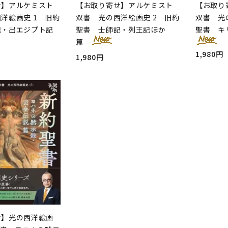
せ】アルケミスト
【お取り寄せ】アルケミスト
【お取り
洋絵画史 1 旧約
双書 光の西洋絵画史 2 旧約
双書 光
記・出エジプト記
聖書 士師記・列王記ほか
聖書 キ
篇
1,980円
1,980円
せ】光の西洋絵画