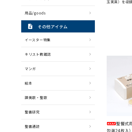
玉実英）を収録
用品/goods
note_add
その他アイテム
イースター特集
キリスト教雑誌
マンガ
絵本
讃美歌・聖歌
聖書研究
聖餐式
聖書通読
包装24枚入）