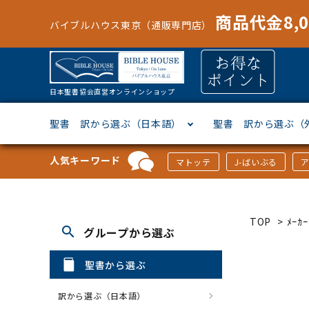
商品代金8,
バイブルハウス東京（通販専門店）
日本聖書協会直営オンラインショップ
聖書 訳から選ぶ（日本語）
聖書 訳から選ぶ（
人気キーワード
マトッテ
J-ばいぶる
聖書協会共同訳
ヘブライ語
オリジナル巻型聖書カバー
キャンドル
マンガ
「あ行」から選ぶ
新共同
ギリシ
本革聖
壁掛け
絵本
「か行
TOP
>
ﾒｰ
search
グループから選ぶ
新改訳
ドイツ語
ジッパー付き聖書カバー
パスケース・ネクタイピン
聖書通読
「な行」から選ぶ
フラン
フラン
ウルト
ミニタ
キリス
「は行
聖書から選ぶ
スペイン・ポルトガル語
アクセサリー
イースター特集
「ら行」から選ぶ
その他
カード
クリス
「わ行
訳から選ぶ（日本語）