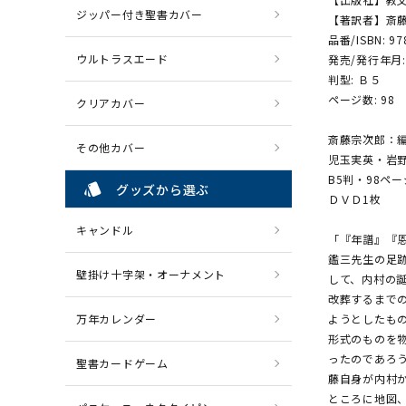
ジッパー付き聖書カバー
【著訳者】斎
品番/ISBN: 97
ウルトラスエード
発売/発行年月:
判型: Ｂ５
ページ数: 98
クリアカバー
斎藤宗次郎：
その他カバー
児玉実英・岩
B5判・98ペー
style
グッズから選ぶ
ＤＶＤ1枚
キャンドル
「『年譜』『
鑑三先生の足
壁掛け十字架・オーナメント
して、内村の
改葬するまで
万年カレンダー
ようとしたも
形式のものを
ったのであろ
聖書カードゲーム
藤自身が内村
ところに地図