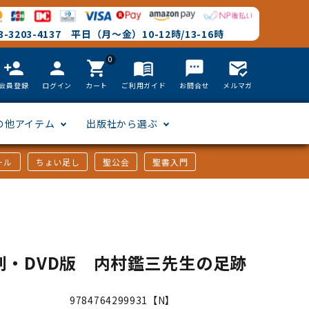
-3203-4137 平日（月～金）10-12時/13-16時
0
person_add
person
shopping_cart
menu_book
textsms
mark_email_read
会員登録
ログイン
カート
ご利用ガイド
お問合せ
メルマガ
の他アイテム
出版社から選ぶ
ール
ちょい足し
聖公会
聖書入門
文語訳
英語
フリーサイズ
聖書カードゲーム
聖書研究
「た行」から選ぶ
韓国語
その他カバー
しおり・ブックレンズ
英語 絵本/書籍
「や行」から選ぶ
刻・DVD版 内村鑑三先生の足跡
アフリカの言語
DVD
9784764299931【N】