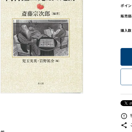
ポイン
ンソフトCD-ROM
用品/goods
販売価
購入数
error_outline
share
文館