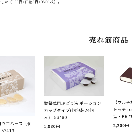
した（100頁+口絵8頁+DVD1枚）。
売れ筋商品
【マルチ
聖餐式用ぶどう液 ポーション
トッテ fo
カップタイプ(個包装24個
型・B6 
入) 53480
用ウエハース（個
2,200円
1,080円
53413