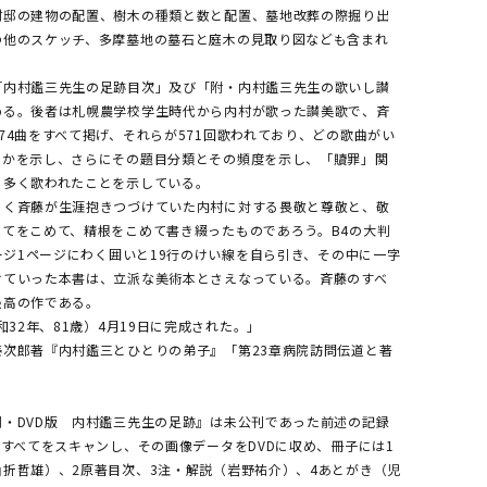
村邸の建物の配置、樹木の種類と数と配置、墓地改葬の際掘り出
の他のスケッチ、多摩墓地の墓石と庭木の見取り図なども含まれ
内村鑑三先生の足跡目次」及び「附・内村鑑三先生の歌いし讃
める。後者は札幌農学校学生時代から内村が歌った讃美歌で、斉
74曲をすべて掲げ、それらが571回歌われており、どの歌曲がい
たかを示し、さらにその題目分類とその頻度を示し、「贖罪」関
も多く歌われたことを示している。
く斉藤が生涯抱きつづけていた内村に対する畏敬と尊敬と、敬
べてをこめて、精根をこめて書き綴ったものであろう。B4の大判
ページ1ページにわく囲いと19行のけい線を自ら引き、その中に一字
けていった本書は、立派な美術本とさえなっている。斉藤のすべ
最高の作である。
和32年、81歳）4月19日に完成された。」
泰次郎著『内村鑑三とひとりの弟子』「第23章病院訪問伝道と著
）
・DVD版 内村鑑三先生の足跡』は未公刊であった前述の記録
巻すべてをスキャンし、その画像データをDVDに収め、冊子には1
山折哲雄）、2原著目次、3注・解説（岩野祐介）、4あとがき（児