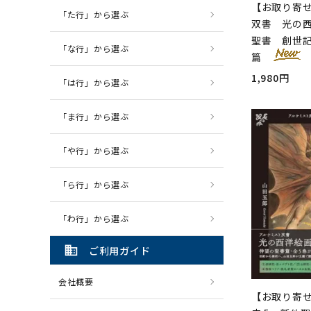
【お取り寄
「た行」から選ぶ
双書 光の西
聖書 創世
「な行」から選ぶ
篇
1,980円
「は行」から選ぶ
「ま行」から選ぶ
「や行」から選ぶ
「ら行」から選ぶ
「わ行」から選ぶ
domain
ご利用ガイド
会社概要
【お取り寄