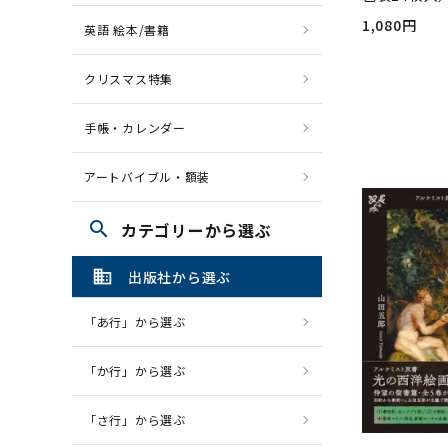
1,080円
英語 絵本/書籍
クリスマス特集
手帳・カレンダー
アートバイブル・額装
search
カテゴリーから選ぶ
domain
出版社から選ぶ
「あ行」から選ぶ
「か行」から選ぶ
「さ行」から選ぶ