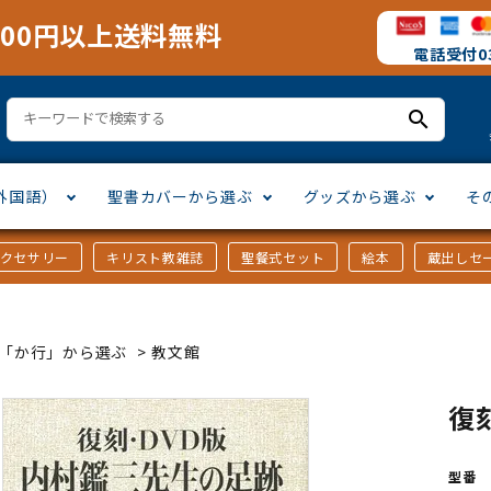
000円以上送料無料
電話受付03
search
外国語）
聖書カバーから選ぶ
グッズから選ぶ
そ
アクセサリー
キリスト教雑誌
聖餐式セット
絵本
蔵出しセ
訳
ア語
書カバー
十字架・オーナメント
」から選ぶ
口語訳
ラテン語
みことば入り聖書カバー
万年カレンダー
讃美歌・聖歌
「さ行」から選ぶ
ｶｰ「か行」から選ぶ
>
教文館
シスコ会訳
ス語
ラスエード
オル・マスク
ト教雑誌
」から選ぶ
個人訳・その他
中国・台湾語
クリアカバー
Tシャツ
アートバイブル・額装
「ま行」から選ぶ
復
ヨーロッパ言語
類
マス特集
」から選ぶ
その他アジアの言語
ステイショナリー
手帳・カレンダー
型番