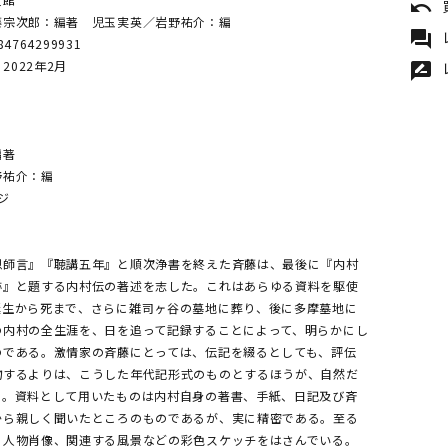
undo
藤宗次郎：編著 児玉実英／岩野祐介：編
forum
84764299931
 2022年2月
rate_review
編著
野祐介：編
ジ
恩師言』『聴講五年』と順次浄書を終えた斉藤は、最後に『内村
跡』と題する内村伝の著述を志した。これはあらゆる資料を駆使
誕生から死まで、さらに雑司ヶ谷の墓地に葬り、後に多摩墓地に
の内村の全生涯を、日を追って記録することによって、明らかにし
のである。激情家の斉藤にとっては、伝記を綴るとしても、評伝
物するよりは、こうした年代記形式のものとするほうが、自然だ
う。資料として用いたものは内村自身の著書、手紙、日記及び斉
から親しく聞いたところのものであるが、実に精密である。至る
、人物肖像、関連する風景などの彩色スケッチをはさんでいる。