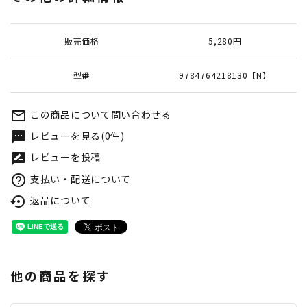
販売価格
5,280円
型番
9784764218130【N】
この商品について問い合わせる
mail_outline
レビューを見る(0件)
textsms
レビューを投稿
rate_review
支払い・配送について
help_outline
返品について
settings_backup_restore
他の商品を探す