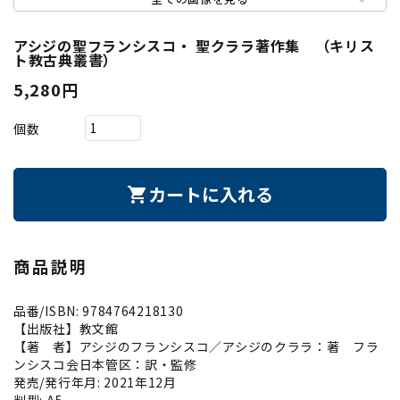
アシジの聖フランシスコ・ 聖クララ著作集 （キリス
ト教古典叢書）
5,280円
個数
カートに入れる
shopping_cart
商品説明
品番/ISBN: 9784764218130
【出版社】教文館
【著 者】アシジのフランシスコ／アシジのクララ：著 フラ
ンシスコ会日本管区：訳・監修
発売/発行年月: 2021年12月