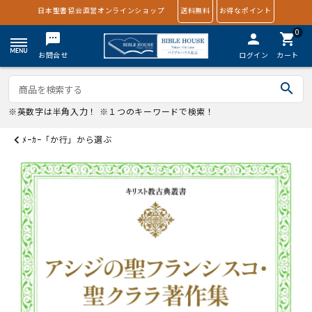
日本聖書協会直営オンラインショップ
送料無料
お得なポイント
0
textsms
person
shopping_cart
お問合せ
ログイン
カート
search
※英数字は半角入力！ ※１つのキーワードで検索！
ﾒｰｶｰ「か行」から選ぶ