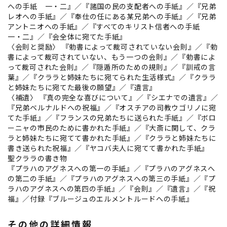
への手紙 一・二』／『諸国の民の支配者への手紙』／『兄弟
レオへの手紙』／『奉仕の任にある某兄弟への手紙』／『兄弟
アントニオへの手紙』／『すべてのキリスト信者への手紙
一・二』／『会全体に宛てた手紙』
〈会則と奨励〉 『勅書によって裁可されていない会則』／『勅
書によって裁可されていない、もう一つの会則』／『勅書によ
って裁可された会則』／『隠遁所のための規則』／『訓戒の言
葉』／『クララと姉妹たちに宛てられた生活様式』／『クララ
と姉妹たちに宛てた最後の願望』／『遺言』
〈補遺〉 『真の完全な喜びについて』／『シエナでの遺言』／
『兄弟ベルナルドへの祝福』／『オスチアの司教ウゴリノに宛
てた手紙』／『フランスの兄弟たちに送られた手紙』／『ボロ
ーニャの市民のために書かれた手紙』／『大斎に関して、クラ
ラと姉妹たちに宛てて書かれた手紙』／『クララと姉妹たちに
書き送られた祝福』／『ヤコバ夫人に宛てて書かれた手紙』
聖クララの書き物
『プラハのアグネスへの第一の手紙』／『プラハのアグネスへ
の第二の手紙』／『プラハのアグネスへの第三の手紙』／『プ
ラハのアグネスへの第四の手紙』／『会則』／『遺言』／『祝
福』／付録『ブルージュのエルメントルードへの手紙』
その他の詳細情報