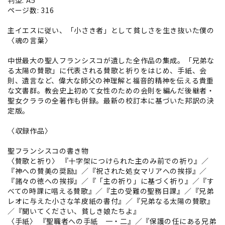
判型: A5
ページ数: 316
主イエスに従い、「小さき者」として貧しさを生き抜いた僕の
〈魂の言葉〉
中世最大の聖人フランシスコが遺した全作品の集成。「兄弟な
る太陽の賛歌」に代表される賛歌と祈りをはじめ、手紙、会
則、遺言など、偉大な師父の神理解と福音的精神を伝える貴重
な文書群。教会史上初めて女性のための会則を編んだ後継者・
聖女クララの全著作も併録。最新の校訂本に基づいた邦訳の決
定版。
〈収録作品〉
聖フランシスコの書き物
〈賛歌と祈り〉 『十字架につけられた主のみ前での祈り』／
『神への賛美の奨励』／『祝された処女マリアへの挨拶』／
『諸々の徳への挨拶』／『「主の祈り」に基づく祈り』／『す
べての時課に唱える賛歌』／『主の受難の聖務日課』／『兄弟
レオに与えた小さな羊皮紙の書付』／『兄弟なる太陽の賛歌』
／『聞いてください、貧しき娘たちよ』
〈手紙〉 『聖職者への手紙 一・二』／『保護の任にある兄弟