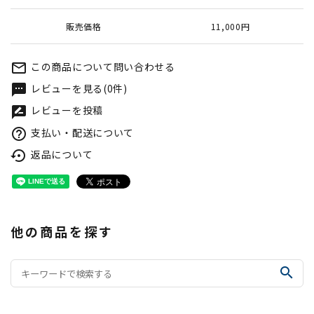
販売価格
11,000円
この商品について問い合わせる
mail_outline
レビューを見る(0件)
textsms
レビューを投稿
rate_review
支払い・配送について
help_outline
返品について
settings_backup_restore
他の商品を探す
search