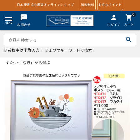
日本聖書協会直営オンラインショップ
送料無料
お得なポイント
0
textsms
person
shopping_cart
お問合せ
ログイン
カート
search
※英数字は半角入力！ ※１つのキーワードで検索！
ﾒｰｶｰ「な行」から選ぶ