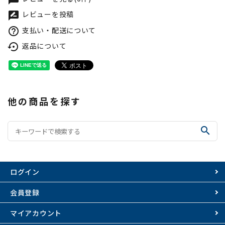
レビューを投稿
rate_review
支払い・配送について
help_outline
返品について
settings_backup_restore
他の商品を探す
search
ログイン
会員登録
マイアカウント