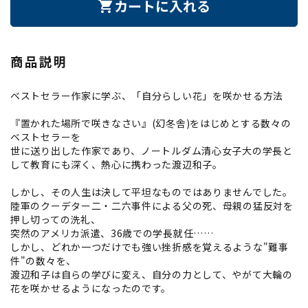
カートに入れる
shopping_cart
商品説明
ベストセラー作家に学ぶ、「自分らしい花」を咲かせる方法
『置かれた場所で咲きなさい』(幻冬舎)をはじめとする数々の
ベストセラーを
世に送り出した作家であり、ノートルダム清心女子大の学長と
して教育にも深く、熱心に携わった渡辺和子。
しかし、その人生は決して平坦なものではありませんでした。
陸軍のクーデター二・二六事件による父の死、母親の猛反対を
押し切っての洗礼、
突然のアメリカ派遣、36歳での学長就任……
しかし、どれか一つだけでも強い挫折感を覚えるような"難事
件"の数々を、
渡辺和子は自らの学びに変え、自分の力として、やがて大輪の
花を咲かせるようになったのです。