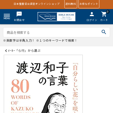
日本聖書協会直営オンラインショップ
送料無料
お得なポイント
0
textsms
person
shopping_cart
お問合せ
ログイン
カート
search
※英数字は半角入力！ ※１つのキーワードで検索！
ﾒｰｶｰ「ら行」から選ぶ