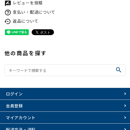
レビューを投稿
rate_review
支払い・配送について
help_outline
返品について
settings_backup_restore
他の商品を探す
search
ログイン
会員登録
マイアカウント
配送方法・送料