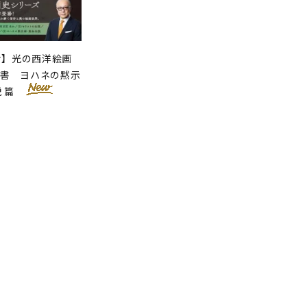
せ】光の西洋絵画
聖書 ヨハネの黙示
説 篇