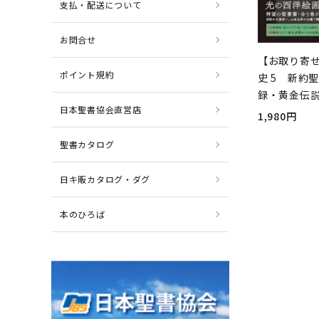
支払・配送について
お問合せ
【お取り寄
ポイント規約
史 5 新約
録・黄金伝
日本聖書協会直営店
1,980円
聖書カタログ
日キ販カタログ・ダグ
本のひろば