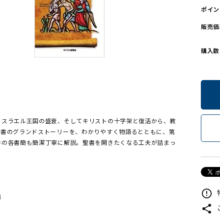
ポイン
ンソフトCD-ROM
用品/goods
販売価
購入数
イスラエル王国の盛衰、そしてキリストの十字架と復活から、教
聖書のグランドストーリーを、わかりやすく物語るとともに、第
書の各書簡も簡潔丁寧に解説。聖書を開きたくなる工夫が詰まっ
error_outline
編
share