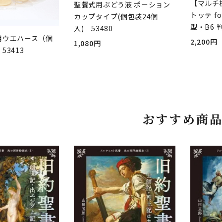
【マルチ
聖餐式用ぶどう液 ポーション
トッテ fo
カップタイプ(個包装24個
型・B6 
入) 53480
用ウエハース（個
2,200円
1,080円
53413
おすすめ商