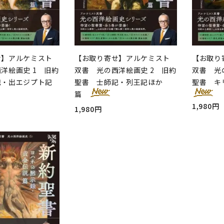
せ】アルケミスト
【お取り寄せ】アルケミスト
【お取り
洋絵画史 1 旧約
双書 光の西洋絵画史 2 旧約
双書 光
記・出エジプト記
聖書 士師記・列王記ほか
聖書 キ
篇
1,980円
1,980円