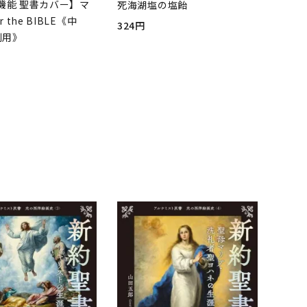
機能 聖書カバー】マ
死海湖塩の塩飴
r the BIBLE《中
324円
判用》
品