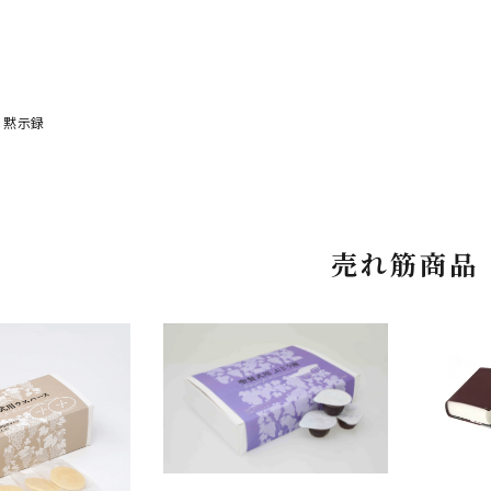
Ⅰ
Ⅱ
・黙示録
売れ筋商品