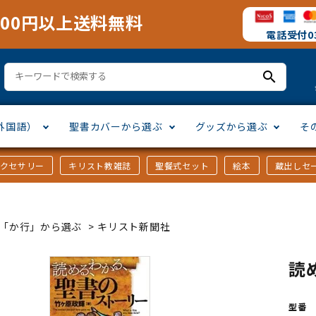
000円以上送料無料
電話受付03
search
外国語）
聖書カバーから選ぶ
グッズから選ぶ
そ
アクセサリー
キリスト教雑誌
聖餐式セット
絵本
蔵出しセ
訳
ア語
書カバー
十字架・オーナメント
」から選ぶ
口語訳
ラテン語
みことば入り聖書カバー
万年カレンダー
讃美歌・聖歌
「さ行」から選ぶ
ｶｰ「か行」から選ぶ
>
キリスト新聞社
シスコ会訳
ス語
ラスエード
オル・マスク
ト教雑誌
」から選ぶ
個人訳・その他
中国・台湾語
クリアカバー
Tシャツ
アートバイブル・額装
「ま行」から選ぶ
読
ヨーロッパ言語
類
マス特集
」から選ぶ
その他アジアの言語
ステイショナリー
手帳・カレンダー
型番