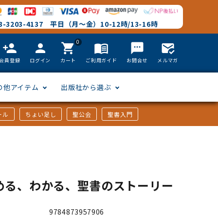
-3203-4137 平日（月～金）10-12時/13-16時
0
person_add
person
shopping_cart
menu_book
textsms
mark_email_read
会員登録
ログイン
カート
ご利用ガイド
お問合せ
メルマガ
の他アイテム
出版社から選ぶ
ール
ちょい足し
聖公会
聖書入門
文語訳
英語
フリーサイズ
聖書カードゲーム
聖書研究
「た行」から選ぶ
韓国語
その他カバー
しおり・ブックレンズ
英語 絵本/書籍
「や行」から選ぶ
める、わかる、聖書のストーリー
アフリカの言語
DVD
9784873957906