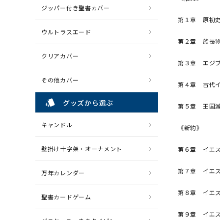
ジッパー付き聖書カバー
第１章 原初
ウルトラスエード
第２章 族長
クリアカバー
第３章 エジ
その他カバー
第４章 古代
style
グッズから選ぶ
第５章 王国
キャンドル
《新約》
壁掛け十字架・オーナメント
第６章 イエ
第７章 イエ
万年カレンダー
第８章 イエ
聖書カードゲーム
第９章 イエ