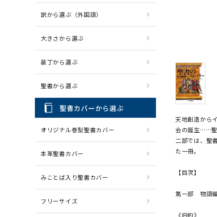
訳から選ぶ（外国語）
CD・MP3
パソコ
大きさから選ぶ
装丁から選ぶ
聖書から選ぶ
聖書カバーから選ぶ
天地創造から
オリジナル巻型聖書カバー
会の誕生……
二部では、聖
た一冊。
本革聖書カバー
【目次】
みことば入り聖書カバー
第一部 物語
フリーサイズ
《旧約》