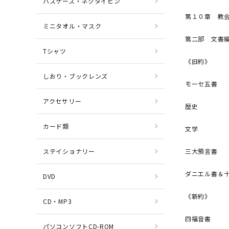
パスケース・ネクタイピン
第１０章 教
ミニタオル・マスク
第二部 文書
Tシャツ
《旧約》
しおり・ブックレンズ
モーセ五書
アクセサリー
歴史
カード類
文学
ステイショナリー
三大預言書
ダニエル書＆
DVD
《新約》
CD・MP3
四福音書
パソコンソフトCD-ROM