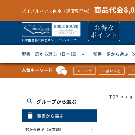
商品代金8,
バイブルハウス東京（通販専門店）
日本聖書協会直営オンラインショップ
聖書 訳から選ぶ（日本語）
聖書 訳から選ぶ（
人気キーワード
マトッテ
J-ばいぶる
聖書協会共同訳
ヘブライ語
オリジナル巻型聖書カバー
キャンドル
マンガ
「あ行」から選ぶ
新共同
ギリシ
本革聖
壁掛け
絵本
「か行
TOP
>
ﾒｰ
search
グループから選ぶ
新改訳
ドイツ語
ジッパー付き聖書カバー
パスケース・ネクタイピン
聖書通読
「な行」から選ぶ
フラン
フラン
ウルト
ミニタ
キリス
「は行
聖書から選ぶ
スペイン・ポルトガル語
アクセサリー
イースター特集
「ら行」から選ぶ
その他
カード
クリス
「わ行
訳から選ぶ（日本語）