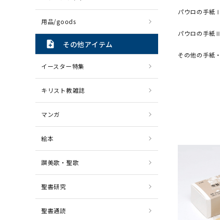
パウロの手紙
用品/goods
パウロの手紙
note_add
その他アイテム
その他の手紙
イースター特集
キリスト教雑誌
マンガ
絵本
讃美歌・聖歌
聖書研究
聖書通読