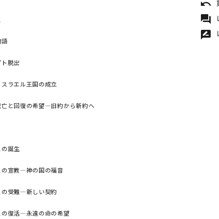
undo
forum
史
rate_review
物語
プト脱出
イスラエル王国の成立
滅亡と回復の希望―旧約から新約へ
スの誕生
スの宣教―神の国の福音
スの受難―新しい契約
スの復活―永遠の命の希望