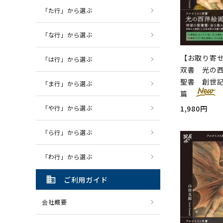
「た行」から選ぶ
「な行」から選ぶ
【お取り寄
「は行」から選ぶ
双書 光の西
聖書 創世
「ま行」から選ぶ
篇
「や行」から選ぶ
1,980円
「ら行」から選ぶ
「わ行」から選ぶ
domain
ご利用ガイド
会社概要