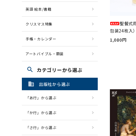
英語 絵本/書籍
聖餐式
クリスマス特集
包装24枚入）
手帳・カレンダー
1,080円
アートバイブル・額装
search
カテゴリーから選ぶ
domain
出版社から選ぶ
「あ行」から選ぶ
「か行」から選ぶ
「さ行」から選ぶ