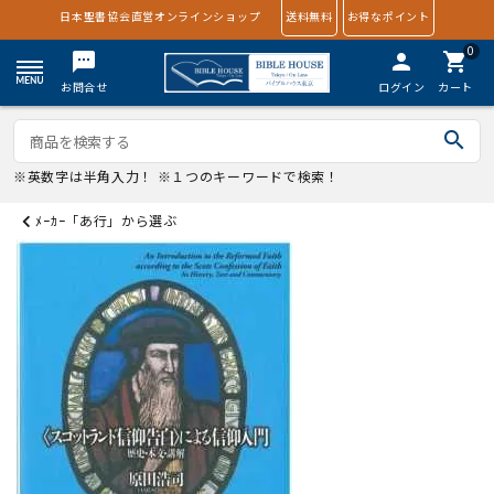
日本聖書協会直営オンラインショップ
送料無料
お得なポイント
0
textsms
person
shopping_cart
お問合せ
ログイン
カート
search
※英数字は半角入力！ ※１つのキーワードで検索！
ﾒｰｶｰ「あ行」から選ぶ