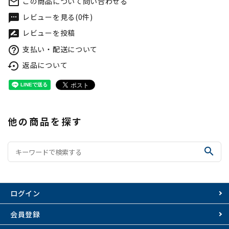
この商品について問い合わせる
mail_outline
レビューを見る(0件)
textsms
レビューを投稿
rate_review
支払い・配送について
help_outline
返品について
settings_backup_restore
他の商品を探す
search
ログイン
会員登録