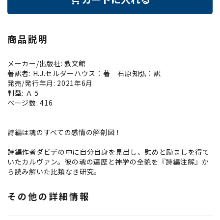
商品説明
メーカー/出版社: 教文館
著訳者: H.J.セルダーハウス：著 石原知弘：訳
発売/発行年月: 2021年6月
判型: Ａ５
ページ数: 416
詩編は魂のすべての感情の解剖図！
詩編作者ダビデの中に自分自身を見出し、慰めと励ましを得て
いたカルヴァン。彼の魂の遍歴と神学の全貌を『詩編注解』か
ら読み解いた比類なき研究。
その他の詳細情報