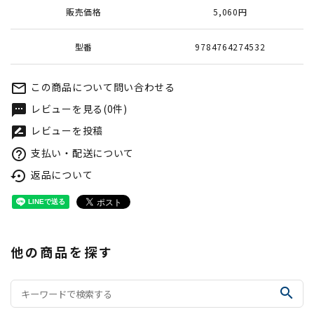
販売価格
5,060円
型番
9784764274532
この商品について問い合わせる
mail_outline
レビューを見る(0件)
textsms
レビューを投稿
rate_review
支払い・配送について
help_outline
返品について
settings_backup_restore
他の商品を探す
search