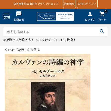
日本聖書協会直営オンラインショップ
送料無料
お得なポイント
0
textsms
person
shopping_cart
お問合せ
ログイン
カート
search
※英数字は半角入力！ ※１つのキーワードで検索！
ﾒｰｶｰ「か行」から選ぶ