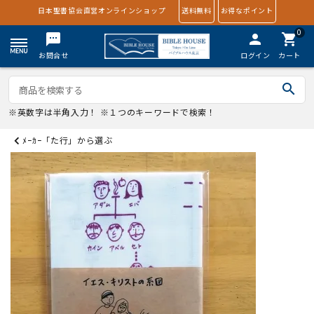
日本聖書協会直営オンラインショップ
送料無料
お得なポイント
0
textsms
person
shopping_cart
お問合せ
ログイン
カート
search
※英数字は半角入力！ ※１つのキーワードで検索！
ﾒｰｶｰ「た行」から選ぶ