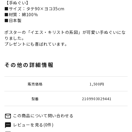
【手ぬぐい】
■サイズ：タテ90×ヨコ35cm
■材質：綿100％
■日本製
ポスターの「イエス・キリストの系図」が可愛い手ぬぐいにな
りました。
プレゼントにも喜ばれています。
その他の詳細情報
販売価格
1,500円
型番
2109903029441
この商品について問い合わせる
mail_outline
レビューを見る(0件)
textsms