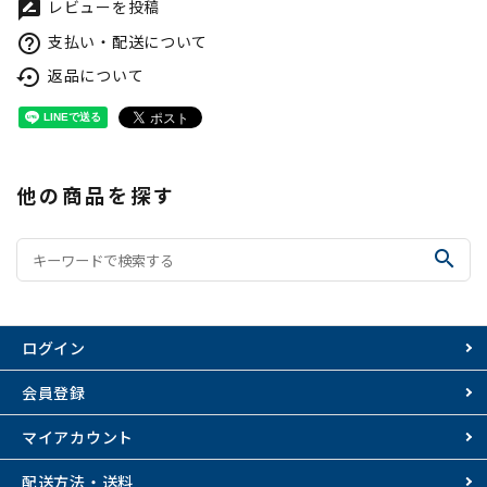
レビューを投稿
rate_review
支払い・配送について
help_outline
返品について
settings_backup_restore
他の商品を探す
search
ログイン
会員登録
マイアカウント
配送方法・送料