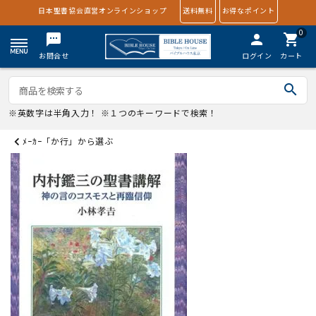
日本聖書協会直営オンラインショップ
送料無料
お得なポイント
0
textsms
person
shopping_cart
お問合せ
ログイン
カート
search
※英数字は半角入力！ ※１つのキーワードで検索！
ﾒｰｶｰ「か行」から選ぶ