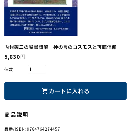
内村鑑三の聖書講解 神の言のコスモスと再臨信仰
5,830円
個数
カートに入れる
shopping_cart
商品説明
品番/ISBN: 9784764274457