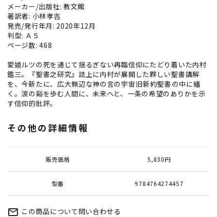
メーカー/出版社: 教文館
著訳者: 小林孝吉
発売/発行年月: 2020年12月
判型: Ａ５
ページ数: 468
愛娘ルツの死を通じて揺るぎない再臨信仰にたどり着いた内村
鑑三。『聖書之研究』誌上に内村が展開した夥しい聖書講解
を、今新たに、広大無辺な神の言の宇宙――旧新約聖書――の中に繙
く。涙の谿を歩む人間に、未来へと、一条の希望のありかを示
す信仰的批評。
その他の詳細情報
販売価格
5,830円
型番
9784764274457
この商品について問い合わせる
mail_outline