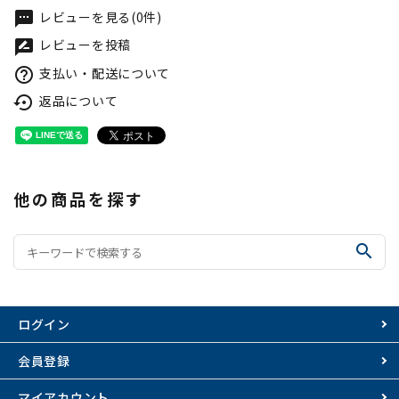
レビューを見る(0件)
textsms
レビューを投稿
rate_review
支払い・配送について
help_outline
返品について
settings_backup_restore
他の商品を探す
search
ログイン
会員登録
マイアカウント