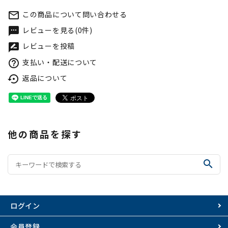
この商品について問い合わせる
mail_outline
レビューを見る(0件)
textsms
レビューを投稿
rate_review
支払い・配送について
help_outline
返品について
settings_backup_restore
他の商品を探す
search
ログイン
会員登録