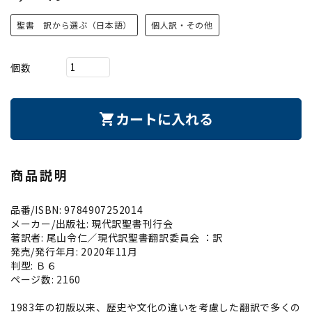
聖書 訳から選ぶ（日本語）
個人訳・その他
個数
カートに入れる
shopping_cart
商品説明
品番/ISBN: 9784907252014
メーカー/出版社: 現代訳聖書刊行会
著訳者: 尾山令仁／現代訳聖書翻訳委員会 ：訳
発売/発行年月: 2020年11月
判型: Ｂ６
ページ数: 2160
1983年の初版以来、歴史や文化の違いを考慮した翻訳で多くの