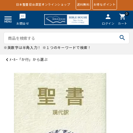
日本聖書協会直営オンラインショップ
送料無料
お得なポイント
0
textsms
person
shopping_cart
お問合せ
ログイン
カート
search
※英数字は半角入力！ ※１つのキーワードで検索！
ﾒｰｶｰ「か行」から選ぶ