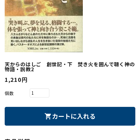
天からのはしご 創世記・下 焚き火を囲んで聴く神の
物語・説教2
1,210円
個数
カートに入れる
shopping_cart