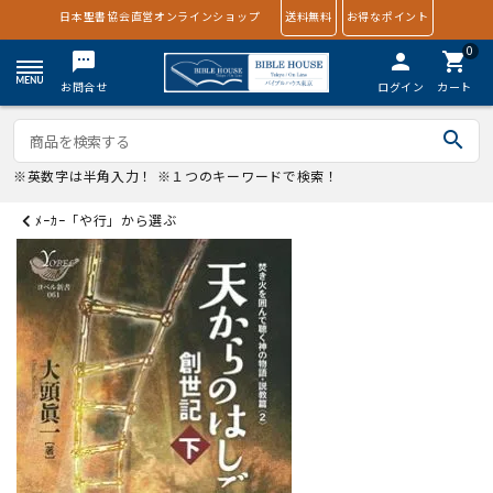
日本聖書協会直営オンラインショップ
送料無料
お得なポイント
0
textsms
person
shopping_cart
お問合せ
ログイン
カート
search
※英数字は半角入力！ ※１つのキーワードで検索！
ﾒｰｶｰ「や行」から選ぶ