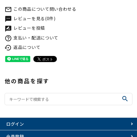
この商品について問い合わせる
mail_outline
レビューを見る(0件)
textsms
レビューを投稿
rate_review
支払い・配送について
help_outline
返品について
settings_backup_restore
他の商品を探す
search
ログイン
会員登録