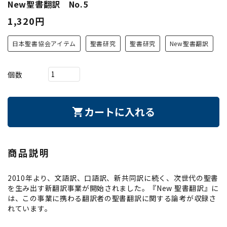
New聖書翻訳 No.5
1,320円
日本聖書協会アイテム
聖書研究
聖書研究
New聖書翻訳
個数
カートに入れる
shopping_cart
商品説明
2010年より、文語訳、口語訳、新共同訳に続く、次世代の聖書
を生み出す新翻訳事業が開始されました。『New 聖書翻訳』に
は、この事業に携わる翻訳者の聖書翻訳に関する論考が収録さ
れています。