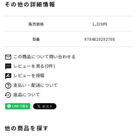
その他の詳細情報
販売価格
1,320円
型番
9784820292708
この商品について問い合わせる
mail_outline
レビューを見る(0件)
textsms
レビューを投稿
rate_review
支払い・配送について
help_outline
返品について
settings_backup_restore
他の商品を探す