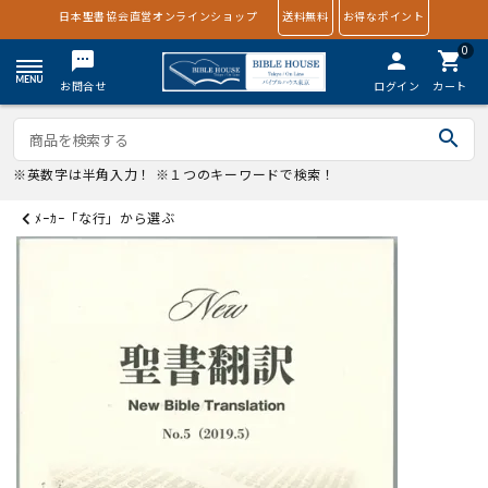
日本聖書協会直営オンラインショップ
送料無料
お得なポイント
0
textsms
person
shopping_cart
お問合せ
ログイン
カート
search
※英数字は半角入力！ ※１つのキーワードで検索！
ﾒｰｶｰ「な行」から選ぶ