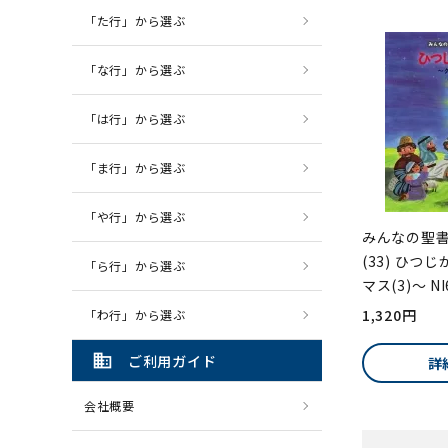
「た行」から選ぶ
「な行」から選ぶ
「は行」から選ぶ
「ま行」から選ぶ
「や行」から選ぶ
みんなの聖
(33) ひつ
「ら行」から選ぶ
マス(3)～ NI
1,320円
「わ行」から選ぶ
domain
ご利用ガイド
詳
会社概要