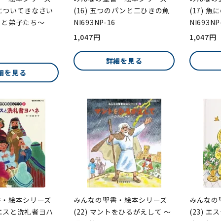
しについてきなさい
(16) 五つのパンと二ひきの魚
(17) 
まと弟子たち～
NI693NP-16
NI693NP
1,047円
1,047円
詳細を見る
細を見る
書・絵本シリーズ
みんなの聖書・絵本シリーズ
みんなの
イエスと洗礼者ヨハ
(22) マントをひるがえして ～
(23) 