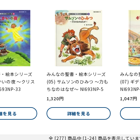
書・絵本シリーズ
みんなの聖書・絵本シリーズ
みんなの
じかいの夜 ～クリス
(05) サムソンのひみつ ～力も
(07) 
693NP-33
ちなのはなぜ～ NI693NP-5
NI693NP
1,320円
1,047円
細を見る
詳細を見る
全 [277] 商品中 [1-24] 商品を表示してい