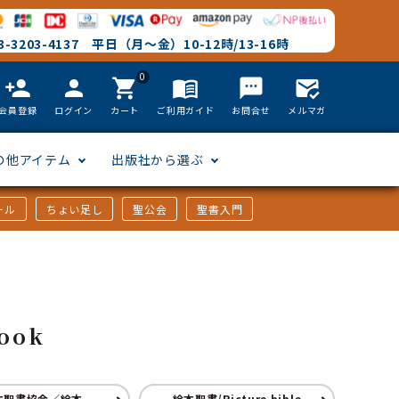
-3203-4137 平日（月～金）10-12時/13-16時
0
person_add
person
shopping_cart
menu_book
textsms
mark_email_read
会員登録
ログイン
カート
ご利用ガイド
お問合せ
メルマガ
の他アイテム
出版社から選ぶ
ール
ちょい足し
聖公会
聖書入門
文語訳
英語
フリーサイズ
聖書カードゲーム
聖書研究
「た行」から選ぶ
韓国語
その他カバー
しおり・ブックレンズ
英語 絵本/書籍
「や行」から選ぶ
ook
アフリカの言語
DVD
本聖書協会／絵本
絵本聖書/Picture bible