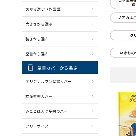
絵
訳から選ぶ（外国語）
CD・MP3
パソコ
ノアのはこぶ
大きさから選ぶ
ク
装丁から選ぶ
いきもの
聖書から選ぶ
聖書カバーから選ぶ
オリジナル巻型聖書カバー
本革聖書カバー
みことば入り聖書カバー
フリーサイズ