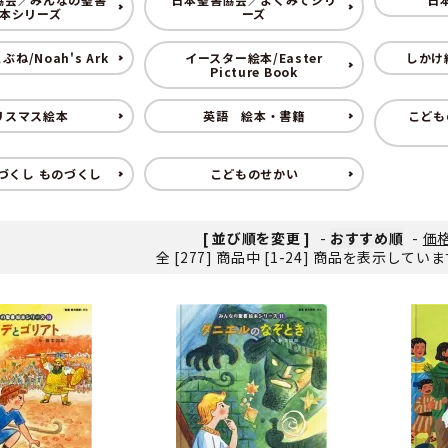
本シリーズ
ーズ
ンソフトCD-ROM
用品/goods
ね/Noah's Ark
イースター絵本/Easter
しかけ絵
Picture Book
リスマス絵本
英語 絵本・書籍
こども
づくし ものづくし
こどものせかい
[ 並び順を変更 ]
-
おすすめ順
-
価
全 [277] 商品中 [1-24] 商品を表示してい