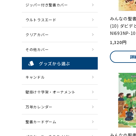
ジッパー付き聖書カバー
みんなの聖
ウルトラスエード
(10) ダビ
NI693NP-10
クリアカバー
1,320円
その他カバー
詳
style
グッズから選ぶ
キャンドル
壁掛け十字架・オーナメント
万年カレンダー
聖書カードゲーム
みんなの聖