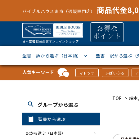
商品代金8,
バイブルハウス東京（通販専門店）
日本聖書協会直営オンラインショップ
聖書 訳から選ぶ（日本語）
聖書 訳から選ぶ（
人気キーワード
マトッテ
J-ばいぶる
聖書協会共同訳
ヘブライ語
オリジナル巻型聖書カバー
キャンドル
マンガ
「あ行」から選ぶ
新共同
ギリシ
本革聖
壁掛け
絵本
「か行
TOP
>
絵本/
search
グループから選ぶ
新改訳
ドイツ語
ジッパー付き聖書カバー
パスケース・ネクタイピン
聖書通読
「な行」から選ぶ
フラン
フラン
ウルト
ミニタ
キリス
「は行
聖書から選ぶ
スペイン・ポルトガル語
アクセサリー
イースター特集
「ら行」から選ぶ
その他
カード
クリス
「わ行
訳から選ぶ（日本語）
日本聖書