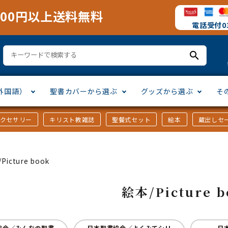
000円以上送料無料
電話受付03
search
外国語）
聖書カバーから選ぶ
グッズから選ぶ
そ
アクセサリー
キリスト教雑誌
聖餐式セット
絵本
蔵出しセ
訳
ア語
書カバー
十字架・オーナメント
」から選ぶ
口語訳
ラテン語
みことば入り聖書カバー
万年カレンダー
讃美歌・聖歌
「さ行」から選ぶ
Picture book
シスコ会訳
ス語
ラスエード
オル・マスク
ト教雑誌
」から選ぶ
個人訳・その他
中国・台湾語
クリアカバー
Tシャツ
アートバイブル・額装
「ま行」から選ぶ
絵本/Picture b
ヨーロッパ言語
類
マス特集
」から選ぶ
その他アジアの言語
ステイショナリー
手帳・カレンダー
協会／みんなの聖書
日本聖書協会／よくみてシリ
日