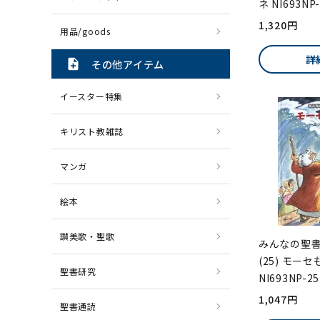
ネ NI693NP
1,320円
用品/goods
詳
note_add
その他アイテム
イースター特集
キリスト教雑誌
マンガ
絵本
讃美歌・聖歌
みんなの聖
(25) モー
聖書研究
NI693NP-25
1,047円
聖書通読