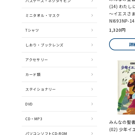
パスケース・ネクタイピン
(14) わた
～イエスさ
ミニタオル・マスク
NI693NP-14
1,320円
Tシャツ
詳
しおり・ブックレンズ
アクセサリー
カード類
ステイショナリー
DVD
CD・MP3
みんなの聖
(02) 少年
パソコンソフトCD-ROM