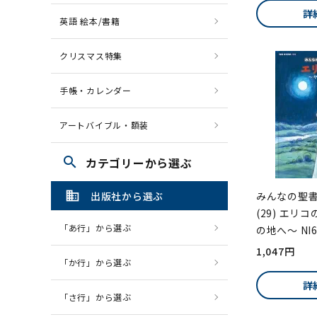
詳
英語 絵本/書籍
クリスマス特集
手帳・カレンダー
アートバイブル・額装
search
カテゴリーから選ぶ
domain
みんなの聖
出版社から選ぶ
(29) エリ
「あ行」から選ぶ
の地へ～ NI6
1,047円
「か行」から選ぶ
詳
「さ行」から選ぶ