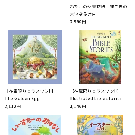
わたしの聖書物語 神さまの
大いなる計画
3,960円
【在庫限り☆ラスワン!!】
【在庫限り☆ラスワン!!】
The Golden Egg
Illustrated bible stories
2,112円
3,146円