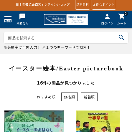
日本聖書協会直営オンラインショップ
送料無料
お得なポイント
0
textsms
person
shopping_cart
お問合せ
ログイン
カート
search
※英数字は半角入力！ ※１つのキーワードで検索！
イースター絵本/Easter picturebook
16
件の商品が見つかりました
おすすめ順
価格順
新着順