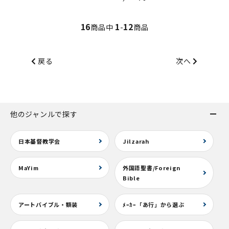
16
1
12
商品中
-
商品
戻る
次へ
他のジャンルで探す
日本基督教学会
Jilzarah
MaYim
外国語聖書/Foreign
Bible
アートバイブル・額装
ﾒｰｶｰ「あ行」から選ぶ