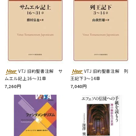
VTJ 旧約聖書注解 サ
VTJ 旧約聖書注解 列
ムエル記上16～31章
王記下3～14章
7,260円
7,040円