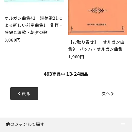
オルガン曲集41 讃美歌21に
よる新しい前奏曲集1 礼拝・
詩編と頌歌・朝夕の歌
3,080円
【お取り寄せ】 オルガン曲
集9 バッハ・オルガン曲集
1,980円
493
13
24
商品中
-
商品
戻る
次へ
他のジャンルで探す