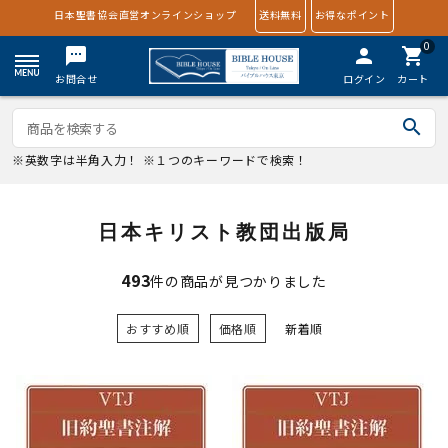
日本聖書協会直営オンラインショップ
送料無料
お得なポイント
0
textsms
person
shopping_cart
お問合せ
ログイン
カート
search
※英数字は半角入力！ ※１つのキーワードで検索！
日本キリスト教団出版局
493
件の商品が見つかりました
おすすめ順
価格順
新着順