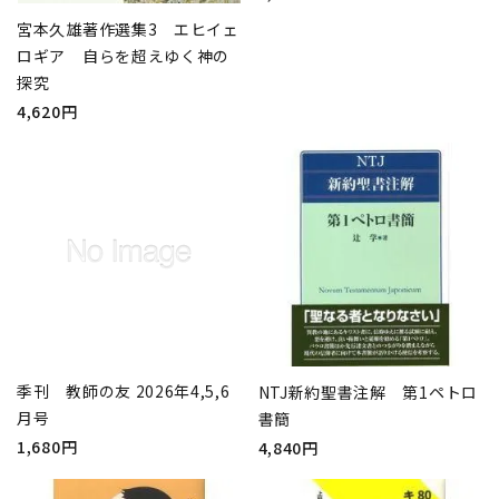
宮本久雄著作選集3 エヒイェ
ロギア 自らを超えゆく神の
探究
4,620円
季刊 教師の友 2026年4,5,6
NTJ新約聖書注解 第1ペトロ
月号
書簡
1,680円
4,840円