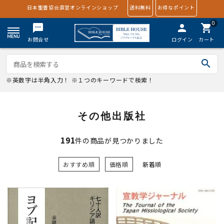
日本聖書協会直営オンラインショップ
送料無料
お得なポイント
0
textsms
person
shopping_cart
お問合せ
ログイン
カート
search
※英数字は半角入力！ ※１つのキーワードで検索！
その他出版社
191
件の商品が見つかりました
おすすめ順
価格順
新着順