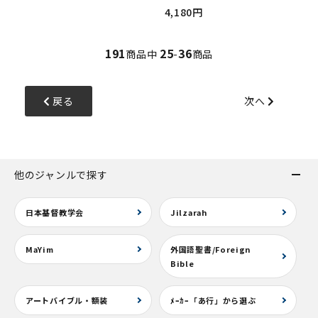
4,180円
191
25
36
商品中
-
商品
戻る
次へ
他のジャンルで探す
日本基督教学会
Jilzarah
MaYim
外国語聖書/Foreign
Bible
アートバイブル・額装
ﾒｰｶｰ「あ行」から選ぶ