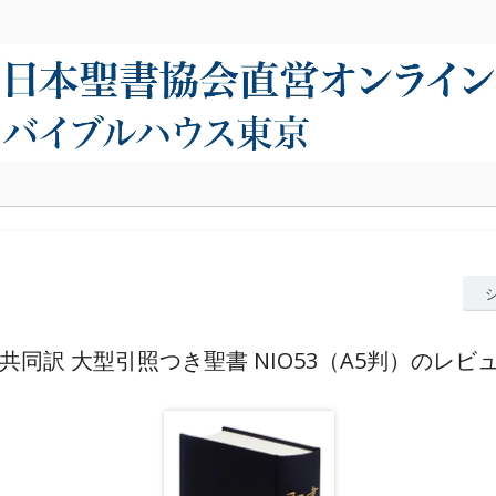
共同訳 大型引照つき聖書 NIO53（A5判）のレビ